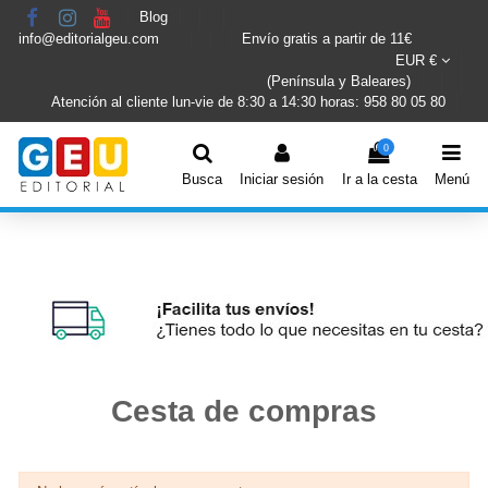
Blog
info@editorialgeu.com
Envío gratis a partir de 11€
EUR €
(Península y Baleares)
Atención al cliente lun-vie de 8:30 a 14:30 horas: 958 80 05 80
0
Busca
Iniciar sesión
Ir a la cesta
Menú
Cesta de compras