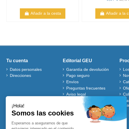
Añadir a la cesta
Añadir a la 
Tu cuenta
Editorial GEU
Pro
Datos personales
Garantía de devolución
Lo
Direcciones
Pago seguro
No
Envíos
Ca
Preguntas frecuentes
Ofe
Aviso legal
Co
Quiénes somos
Mat
gra
Política de cookies
Autores
Ventajas de comprar en
nuestra web