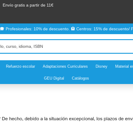
Envío gratis a partir de 11€
 🎓 Profesionales: 10% de descuento. 🏨 Centros: 15% de descuento/ P
Refuerzo escolar
Adaptaciones Curriculares
Disney
Material e
GEU Digital
Catálogos