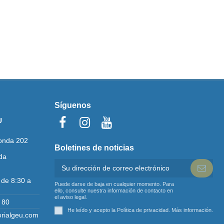
Síguenos
U
onda 202
Boletines de noticias
da
 de 8:30 a
Puede darse de baja en cualquier momento. Para
ello, consulte nuestra información de contacto en
el aviso legal.
 80
He leído y acepto la Política de privacidad.
Más información
.
orialgeu.com