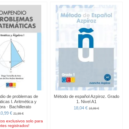
io de problemas de
Método de español Azpíroz. Grado
icas I. Aritmética y
1. Nivel A1
bra · Bachillerato
18,04 €
18,99 €
10,99 €
21,99 €
os exclusivos solo para
ntes registrados!