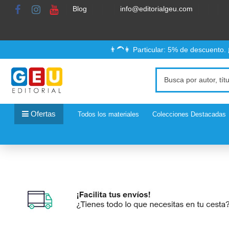
Blog
info@editorialgeu.com
👨‍🦱👩 Particular: 5% de descuento.
Ofertas
Todos los materiales
Colecciones Destacadas