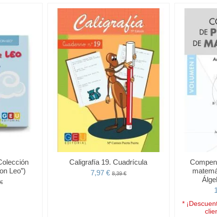
Colección
Caligrafía 19. Cuadrícula
Compend
on Leo”)
matemát
7,97 €
8,39 €
Álge
 €
* ¡Descuent
clie