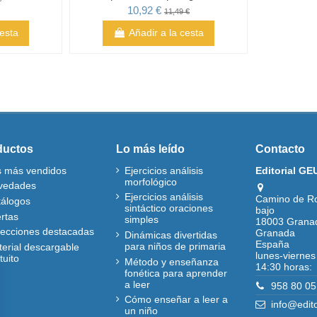
10,92 €
11,49 €
cesta
Añadir a la cesta
ductos
Lo más leído
Contacto
s más vendidos
Ejercicios análisis
Editorial GE
morfológico
vedades
Ejercicios análisis
Camino de R
tálogos
sintáctico oraciones
bajo
rtas
simples
18003 Grana
lecciones destacadas
Granada
Dinámicas divertidas
España
para niños de primaria
erial descargable
lunes-viernes
tuito
Método y enseñanza
14:30 horas:
fonética para aprender
a leer
958 80 05
Cómo enseñar a leer a
info@edit
un niño