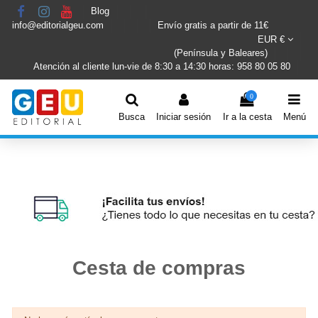
Blog
info@editorialgeu.com
Envío gratis a partir de 11€
EUR €
(Península y Baleares)
Atención al cliente lun-vie de 8:30 a 14:30 horas: 958 80 05 80
0
Busca
Iniciar sesión
Ir a la cesta
Menú
Cesta de compras