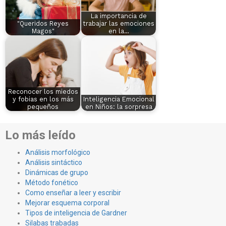
La importancia de
"Queridos Reyes
trabajar las emociones
Magos"
en la…
Reconocer los miedos
y fobias en los más
Inteligencia Emocional
pequeños
en Niños: la sorpresa
Lo más leído
Análisis morfológico
Análisis sintáctico
Dinámicas de grupo
Método fonético
Como enseñar a leer y escribir
Mejorar esquema corporal
Tipos de inteligencia de Gardner
Silabas trabadas