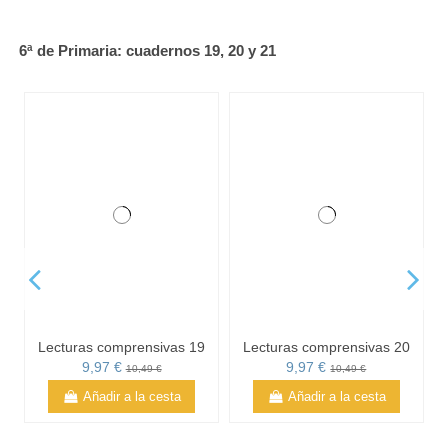
Añadir a la cesta
29,88 €
31,45 €
Añadir a la cesta
6ª de Primaria: cuadernos 19, 20 y 21
Lecturas comprensivas 19
Lecturas comprensivas 20
9,97 €
9,97 €
10,49 €
10,49 €
Añadir a la cesta
Añadir a la cesta