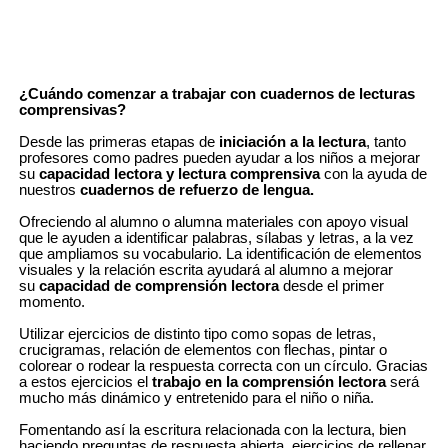
Lecturas comprensivas 21
Pack actividades de
comprensión lectora, Sexto
9,97 €
10,49 €
de primaria
Añadir a la cesta
29,88 €
31,45 €
¿Cuándo comenzar a trabajar con cuadernos de lecturas
Añadir a la cesta
comprensivas?
Desde las primeras etapas de
iniciación a la lectura
, tanto
profesores como padres pueden ayudar a los niños a mejorar
su
capacidad lectora y lectura comprensiva
con la ayuda de
nuestros
cuadernos de refuerzo de lengua.
Ofreciendo al alumno o alumna materiales con apoyo visual
que le ayuden a identificar palabras, sílabas y letras, a la vez
que ampliamos su vocabulario. La identificación de elementos
visuales y la relación escrita ayudará al alumno a mejorar
su
capacidad de comprensión lectora
desde el primer
momento.
Utilizar ejercicios de distinto tipo como sopas de letras,
crucigramas, relación de elementos con flechas, pintar o
colorear o rodear la respuesta correcta con un círculo. Gracias
a estos ejercicios el
trabajo en la comprensión lectora
será
mucho más dinámico y entretenido para el niño o niña.
Fomentando así la escritura relacionada con la lectura, bien
haciendo preguntas de respuesta abierta, ejercicios de rellenar