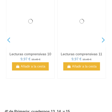
Lecturas comprensivas 10
Lecturas comprensivas 11
9,97 €
9,97 €
10,49 €
10,49 €
Añadir a la cesta
Añadir a la cesta
Lecturas comprensivas 12
Pack actividades de
comprensión lectora -
9,97 €
10,49 €
Tercero de Primaria
Añadir a la cesta
29,88 €
31,45 €
Añadir a la cesta
4º de Primaria: cuadernos 13, 14, y 15