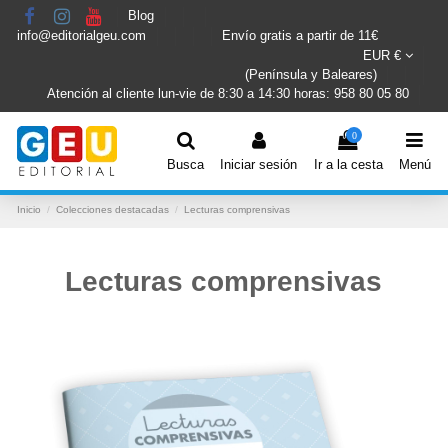
Blog
info@editorialgeu.com
Envío gratis a partir de 11€
EUR €
(Península y Baleares)
Atención al cliente lun-vie de 8:30 a 14:30 horas: 958 80 05 80
0
Busca
Iniciar sesión
Ir a la cesta
Menú
Inicio
Colecciones destacadas
Lecturas comprensivas
Lecturas comprensivas