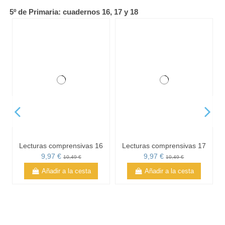
Añadir a la cesta
5º de Primaria: cuadernos 16, 17 y 18
Lecturas comprensivas 16
Lecturas comprensivas 17
9,97 €
9,97 €
10,49 €
10,49 €
Añadir a la cesta
Añadir a la cesta
Lecturas comprensivas 18
Pack actividades de
comprensión lectora,
9,97 €
10,49 €
Quinto de primaria