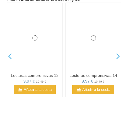
Lecturas comprensivas 13
Lecturas comprensivas 14
9,97 €
9,97 €
10,49 €
10,49 €
Añadir a la cesta
Añadir a la cesta
Lecturas comprensivas 15
Pack actividades de
comprensión lectora -
9,97 €
10,49 €
Cuarto de Primaria
Añadir a la cesta
29,88 €
31,45 €