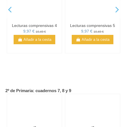
Lecturas comprensivas 4
Lecturas comprensivas 5
9,97 €
9,97 €
10,49 €
10,49 €
Añadir a la cesta
Añadir a la cesta
Lecturas comprensivas 6
Pack actividades de
comprensión lectora -
9,97 €
10,49 €
Primero de Primaria
Añadir a la cesta
29,88 €
31,45 €
Añadir a la cesta
2º de Primaria: cuadernos 7, 8 y 9