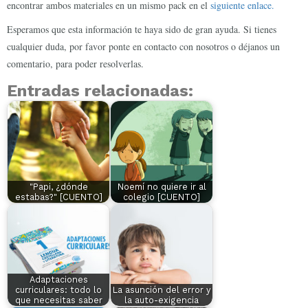
encontrar ambos materiales en un mismo pack en el
siguiente enlace.
Esperamos que esta información te haya sido de gran ayuda. Si tienes
cualquier duda, por favor ponte en contacto con nosotros o déjanos un
comentario, para poder resolverlas.
Entradas relacionadas:
"Papi, ¿dónde
Noemí no quiere ir al
estabas?" [CUENTO]
colegio [CUENTO]
Adaptaciones
curriculares: todo lo
La asunción del error y
que necesitas saber
la auto-exigencia