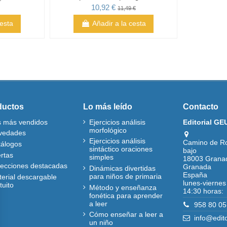
10,92 €
11,49 €
cesta
Añadir a la cesta
ductos
Lo más leído
Contacto
s más vendidos
Ejercicios análisis
Editorial GE
morfológico
vedades
Ejercicios análisis
Camino de R
tálogos
sintáctico oraciones
bajo
rtas
simples
18003 Grana
lecciones destacadas
Granada
Dinámicas divertidas
España
para niños de primaria
erial descargable
lunes-viernes
tuito
Método y enseñanza
14:30 horas:
fonética para aprender
a leer
958 80 05
Cómo enseñar a leer a
info@edit
un niño