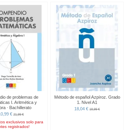
io de problemas de
Método de español Azpíroz. Grado
icas I. Aritmética y
1. Nivel A1
bra · Bachillerato
18,04 €
18,99 €
10,99 €
21,99 €
os exclusivos solo para
ntes registrados!