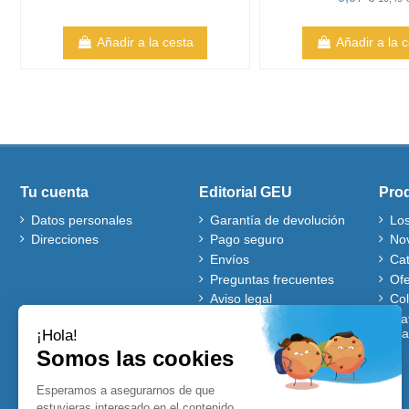
Añadir a la cesta
Añadir a la 
Tu cuenta
Editorial GEU
Pro
Datos personales
Garantía de devolución
Lo
Direcciones
Pago seguro
No
Envíos
Ca
Preguntas frecuentes
Ofe
Aviso legal
Co
Quiénes somos
Mat
gra
Política de cookies
Autores
Ventajas de comprar en
nuestra web