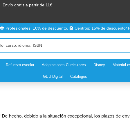
Envío gratis a partir de 11€
 🎓 Profesionales: 10% de descuento. 🏨 Centros: 15% de descuento/ P
Refuerzo escolar
Adaptaciones Curriculares
Disney
Material e
GEU Digital
Catálogos