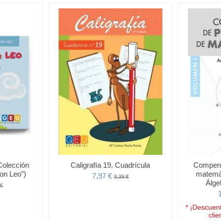
Colección
Caligrafía 19. Cuadrícula
Compend
on Leo”)
matemát
7,97 €
8,39 €
Álge
 €
* ¡Descuent
clie