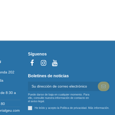
Síguenos
U
onda 202
Boletines de noticias
da
 de 8:30 a
Puede darse de baja en cualquier momento. Para
ello, consulte nuestra información de contacto en
el aviso legal.
 80
He leído y acepto la Política de privacidad.
Más información
.
orialgeu.com