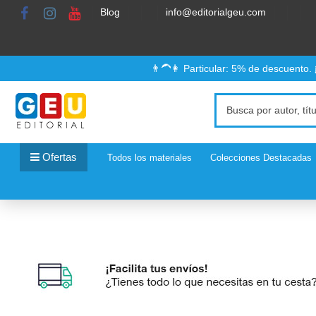
Blog
info@editorialgeu.com
👨‍🦱👩 Particular: 5% de descuento.
Ofertas
Todos los materiales
Colecciones Destacadas