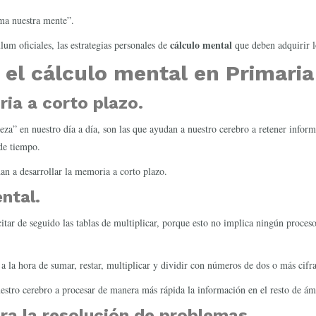
ma nuestra mente”.
cálculo mental
lum oficiales, las estrategias personales de
que deben adquirir l
 el cálculo mental en Primaria
ia a corto plazo.
za” en nuestro día a día, son las que ayudan a nuestro cerebro a retener info
de tiempo.
an a desarrollar la memoria a corto plazo.
ntal.
tar de seguido las tablas de multiplicar, porque esto no implica ningún proceso
 la hora de sumar, restar, multiplicar y dividir con números de dos o más cifra
uestro cerebro a procesar de manera más rápida la información en el resto de ám
ra la resolución de problemas.