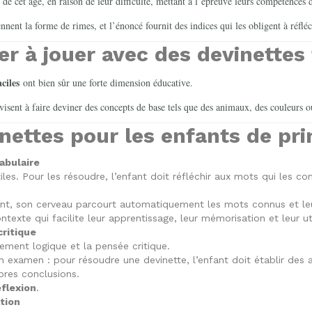
 de cet âge, en raison de leur difficulté, mettant à l’épreuve leurs compétences 
nent la forme de rimes, et l’énoncé fournit des indices qui les obligent à réfléc
r à jouer avec des devinettes 
ciles
ont bien sûr une forte dimension éducative.
t visent à faire deviner des concepts de base tels que des animaux, des couleurs 
nettes pour les enfants de pri
abulaire
iles. Pour les résoudre, l’enfant doit réfléchir aux mots qui les c
nt, son cerveau parcourt automatiquement les mots connus et leur
exte qui facilite leur apprentissage, leur mémorisation et leur uti
critique
nement logique et la pensée critique.
n examen : pour résoudre une devinette, l’enfant doit établir des a
pres conclusions.
éflexion
.
ation