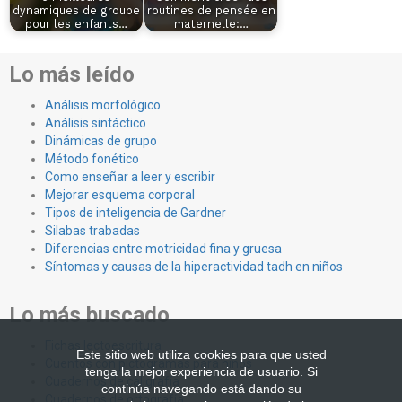
dynamiques de groupe
routines de pensée en
pour les enfants…
maternelle:…
Lo más leído
Análisis morfológico
Análisis sintáctico
Dinámicas de grupo
Método fonético
Como enseñar a leer y escribir
Mejorar esquema corporal
Tipos de inteligencia de Gardner
Silabas trabadas
Diferencias entre motricidad fina y gruesa
Síntomas y causas de la hiperactividad tadh en niños
Lo más buscado
Fichas lectoescritura
Este sitio web utiliza cookies para que usted
Cuentos con pictogramas para niños
tenga la mejor experiencia de usuario. Si
Cuadernos de caligrafía
continúa navegando está dando su
Cuadernos de ortografía