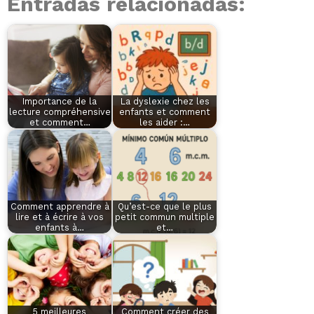
Entradas relacionadas:
Importance de la
La dyslexie chez les
lecture compréhensive
enfants et comment
et comment…
les aider :…
Comment apprendre à
Qu’est-ce que le plus
lire et à écrire à vos
petit commun multiple
enfants à…
et…
5 meilleures
Comment créer des