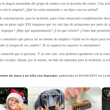
s la alegría desmedida del grupo de madres con la decisión del centro. Una act
 está la empatía? ¿Qué les están enseñando a sus hijos con esa actitud?
 concienciación, para la inclusión, para evitar situaciones completamente disc
 que en pleno siglo XXI tengamos que ver este tipo de actuaciones por parte de
e Asperger? ¿Bajo qué argumentación? ¿Con qué criterio? ¿Cómo han permitido 
 comentario que parece ser un intento de empatía («Ojalá sea lo mejor para ese 
eño el porqué de ese cambio? ¡Si ni siquiera los mayores lo entendemos!
situación que se presente. Y en este caso, solo podemos quedarnos con la reacció
es sociales. Queda, por lo menos, un halo de esperanza para la inclusión, la tol
ambie de clase a un niño con Asperger
, publicado el 03/09/2017 en La V