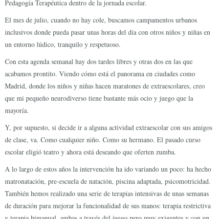
Pedagogía Terapéutica dentro de la jornada escolar.
El mes de julio, cuando no hay cole, buscamos campamentos urbanos
inclusivos donde pueda pasar unas horas del día con otros niños y niñas en
un entorno lúdico, tranquilo y respetuoso.
Con esta agenda semanal hay dos tardes libres y otras dos en las que
acabamos prontito. Viendo cómo está el panorama en ciudades como
Madrid, donde los niños y niñas hacen maratones de extraescolares, creo
que mi pequeño neurodiverso tiene bastante más ocio y juego que la
mayoría.
Y, por supuesto, si decide ir a alguna actividad extraescolar con sus amigos
de clase, va. Como cualquier niño. Como su hermano. El pasado curso
escolar eligió teatro y ahora está deseando que oferten zumba.
A lo largo de estos años la intervención ha ido variando un poco: ha hecho
matronatación, pre-escuela de natación, piscina adaptada, psicomotricidad.
También hemos realizado una serie de terapias intensivas de unas semanas
de duración para mejorar la funcionalidad de sus manos: terapia restrictiva
y terapia bimanual, ambas a través del juego pero muy exigentes y con un