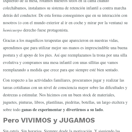
izquierdo de la mesa, rotamos nuestros sitios en la cama cuando
colechábamos, instalamos su sistema de retención infantil a contra marcha
detrás del conductor. De esta forma conseguimos que en su interacción con
nosotros (o con el mundo exterior al ir en coche y mirar por la ventana) su
hemicuerpo
derecho fuese protagonista.
Gracias a los magníficos terapeutas que aparecieron en nuestras vidas,
aprendimos que para utilizar mejor sus manos es imprescindible una buena
postura y el apoyo de los pies. Así que reemplazamos la trona por una silla
evolutiva y compramos una mesa infantil con unas sillitas que vamos
reemplazando a medida que crece para que siempre esté bien sentado.
Con respecto a las actividades familiares, procuramos jugar y realizar las
tareas cotidianas con un nivel de consciencia mayor sobre las dificultades y
destrezas a estimular. Nos hicimos con un buen stock de materiales,
juguetes, pinturas, libros, plastilinas, piedritas, botellas, un largo etcétera y
ganas de experimentar y divertirnos a su lado
sobre todo
.
Pero VIVIMOS y JUGAMOS
Sin estrés. Sin horarios. Siempre desde la motivación. Y siguiendo las