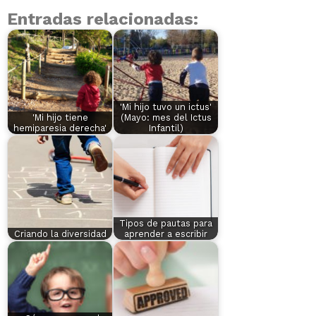
Entradas relacionadas:
'Mi hijo tuvo un ictus'
'Mi hijo tiene
(Mayo: mes del Ictus
hemiparesia derecha'
Infantil)
Tipos de pautas para
Criando la diversidad
aprender a escribir