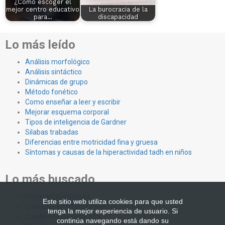
¿Cómo escoger el
mejor centro educativo
La burocracia de la
para…
discapacidad
Lo más leído
Análisis morfológico
Análisis sintáctico
Dinámicas de grupo
Método fonético
Como enseñar a leer y escribir
Mejorar esquema corporal
Tipos de inteligencia de Gardner
Silabas trabadas
Diferencias entre motricidad fina y gruesa
Síntomas y causas de la hiperactividad tadh en niños
Lo más buscado
Fichas lectoescritura
Este sitio web utiliza cookies para que usted
Cuentos con pictogramas para niños
tenga la mejor experiencia de usuario. Si
Cuadernos de caligrafía
continúa navegando está dando su