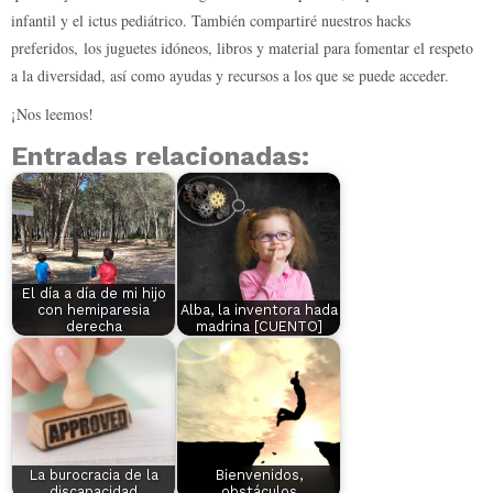
infantil y el ictus pediátrico. También compartiré nuestros hacks
preferidos, los juguetes idóneos, libros y material para fomentar el respeto
a la diversidad, así como ayudas y recursos a los que se puede acceder.
¡Nos leemos!
Entradas relacionadas:
El día a día de mi hijo
con hemiparesia
Alba, la inventora hada
derecha
madrina [CUENTO]
La burocracia de la
Bienvenidos,
discapacidad
obstáculos