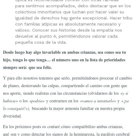
para sentirnos acompañados, debo destacar que en los
colectivos minoritarios que luchan por hacer valer su
igualdad de derechos hay gente excepcional. Hacer tribu
con familias atípicas es absolutamente necesario y
valioso. Conocer sus historias desde la empatía nos
devuelve al punto 4, permitiéndonos valorar cada
pequeña cosa de la vida.
Desde luego hay algo invariable en ambas crianzas, sea como sea tu
hijo, tenga lo que tenga… el número uno en la lista de prioridades
siempre será: que sea feliz.
Y para ello nosotros tenemos que serlo, permitiéndonos procesar el cambio
de planes, desterrando las culpas, compartiendo el camino con gente que
nos aporte, siendo realistas con las circunstancias (olvidarnos de los
«y si
hubiese»
o los
«podría»
y centrarnos en los
«vamos a intentarlo»
y
«¡ya
lo consiguió!»),
buscando la mayor armonía familiar en nuestra propia
diversidad.
En los próximos posts os contaré cómo compatibilizo ambas crianzas,
qué son y como detectar los signos de la hemiparesia, la parálisis cerebral