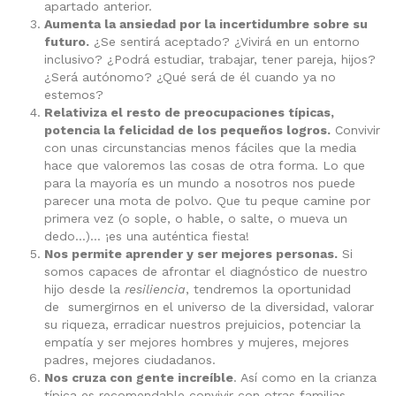
apartado anterior.
Aumenta la ansiedad por la incertidumbre sobre su
futuro.
¿Se sentirá aceptado? ¿Vivirá en un entorno
inclusivo? ¿Podrá estudiar, trabajar, tener pareja, hijos?
¿Será autónomo? ¿Qué será de él cuando ya no
estemos?
Relativiza el resto de preocupaciones típicas,
potencia la felicidad de los pequeños logros.
Convivir
con unas circunstancias menos fáciles que la media
hace que valoremos las cosas de otra forma. Lo que
para la mayoría es un mundo a nosotros nos puede
parecer una mota de polvo. Que tu peque camine por
primera vez (o sople, o hable, o salte, o mueva un
dedo…)… ¡es una auténtica fiesta!
Nos permite aprender y ser mejores personas.
Si
somos capaces de afrontar el diagnóstico de nuestro
hijo desde la
resiliencia
, tendremos la oportunidad
de sumergirnos en el universo de la diversidad, valorar
su riqueza, erradicar nuestros prejuicios, potenciar la
empatía y ser mejores hombres y mujeres, mejores
padres, mejores ciudadanos.
Nos cruza con gente
increíble
. Así como en la crianza
típica es recomendable convivir con otras familias