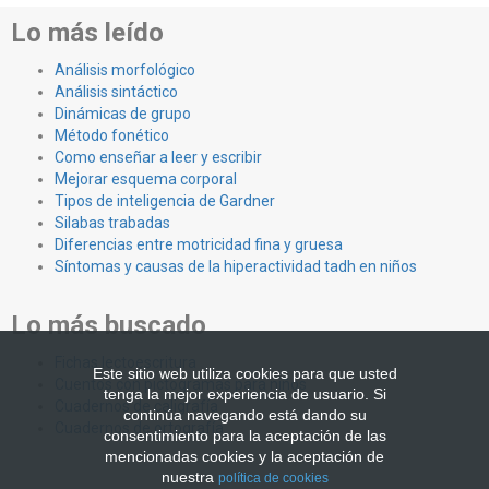
Lo más leído
Análisis morfológico
Análisis sintáctico
Dinámicas de grupo
Método fonético
Como enseñar a leer y escribir
Mejorar esquema corporal
Tipos de inteligencia de Gardner
Silabas trabadas
Diferencias entre motricidad fina y gruesa
Síntomas y causas de la hiperactividad tadh en niños
Lo más buscado
Fichas lectoescritura
Este sitio web utiliza cookies para que usted
Cuentos con pictogramas para niños
tenga la mejor experiencia de usuario. Si
Cuadernos de caligrafía
continúa navegando está dando su
Cuadernos de ortografía
consentimiento para la aceptación de las
mencionadas cookies y la aceptación de
nuestra
política de cookies