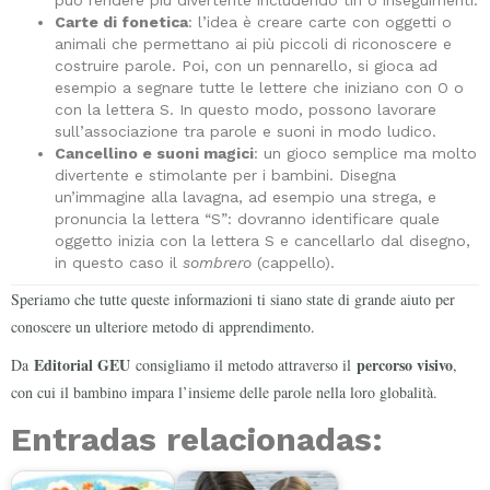
può rendere più divertente includendo tiri o inseguimenti.
Carte di fonetica
: l’idea è creare carte con oggetti o
animali che permettano ai più piccoli di riconoscere e
costruire parole. Poi, con un pennarello, si gioca ad
esempio a segnare tutte le lettere che iniziano con O o
con la lettera S. In questo modo, possono lavorare
sull’associazione tra parole e suoni in modo ludico.
Cancellino e suoni magici
: un gioco semplice ma molto
divertente e stimolante per i bambini. Disegna
un’immagine alla lavagna, ad esempio una strega, e
pronuncia la lettera “S”: dovranno identificare quale
oggetto inizia con la lettera S e cancellarlo dal disegno,
in questo caso il
sombrero
(cappello).
Speriamo che tutte queste informazioni ti siano state di grande aiuto per
conoscere un ulteriore metodo di apprendimento.
Editorial GEU
percorso visivo
Da
consigliamo il metodo attraverso il
,
con cui il bambino impara l’insieme delle parole nella loro globalità.
Entradas relacionadas: