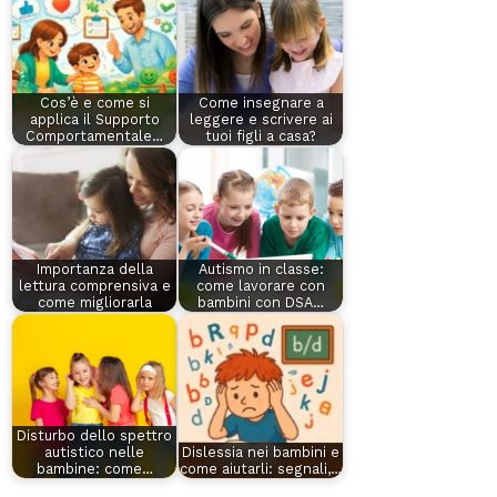
Cos’è e come si
Come insegnare a
applica il Supporto
leggere e scrivere ai
Comportamentale…
tuoi figli a casa?
Importanza della
Autismo in classe:
lettura comprensiva e
come lavorare con
come migliorarla
bambini con DSA…
Disturbo dello spettro
autistico nelle
Dislessia nei bambini e
bambine: come…
come aiutarli: segnali,…