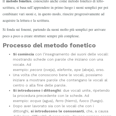
metodo fonetico
Il
, conosciuto anche come metodo fonetico di letto-
scrittura, si basa sull’apprendere in primo luogo i suoni semplici per poi
combinare vari suoni e, in questo modo, riuscire progressivamente ad
acquisire la lettura e la scrittura.
Si fonda sui fonemi, partendo da suoni molto più semplici per arrivare
poco a poco a creare strutture sempre più complesse.
Processo del metodo fonetico
Si comincia
con l’insegnamento dei suoni delle vocali:
mostrando schede con parole che iniziano con una
vocale. Ad
esempio:
pecora
(oveja),
elefante
,
ape
(abeja),
orso
.
Una volta che conoscono bene le vocali, possiamo
iniziare a mostrare parole che contengano le vocali al
centro o alla fine delle parole.
Si introducono i dittonghi
: due vocali unite, ripetendo
la procedura precedente con le schede. Ad
esempio:
acqua
(agua),
ferro
(hierro),
fuoco
(fuego).
Dopo aver lavorato sia con le vocali che con i
dittonghi,
si introducono le consonanti
, che, a causa