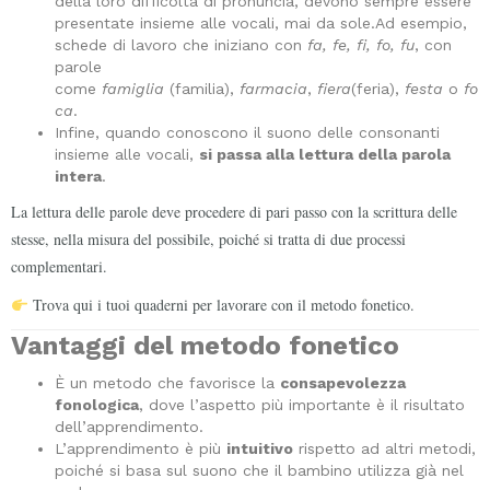
della loro difficoltà di pronuncia, devono sempre essere
presentate insieme alle vocali, mai da sole.Ad esempio,
schede di lavoro che iniziano con
fa, fe, fi, fo, fu
, con
parole
come
famiglia
(familia),
farmacia
,
fiera
(feria),
festa
o
fo
ca
.
Infine, quando conoscono il suono delle consonanti
insieme alle vocali,
si passa alla lettura della parola
intera
.
La lettura delle parole deve procedere di pari passo con la scrittura delle
stesse, nella misura del possibile, poiché si tratta di due processi
complementari.
Trova qui i tuoi quaderni per lavorare con il metodo fonetico.
Vantaggi del metodo fonetico
È un metodo che favorisce la
consapevolezza
fonologica
, dove l’aspetto più importante è il risultato
dell’apprendimento.
L’apprendimento è più
intuitivo
rispetto ad altri metodi,
poiché si basa sul suono che il bambino utilizza già nel