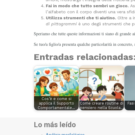
Fai in modo che tutto sembri un gioco.
Ass
l’alfabeto con il corpo diventi una vera sfid
Utilizza strumenti che ti aiutino.
Oltre a i
di pittogrammi
è uno degli strumenti che più
Speriamo che tutte queste informazioni ti siano di grande aiu
Se tuo/a figlio/a presenta qualche particolarità in concreto, 
Entradas relacionadas
Cos’è e come si
applica il Supporto
Come creare routine di
Fasi
Comportamentale…
pensiero nella Scuola…
Lo más leído
Análisis morfológico