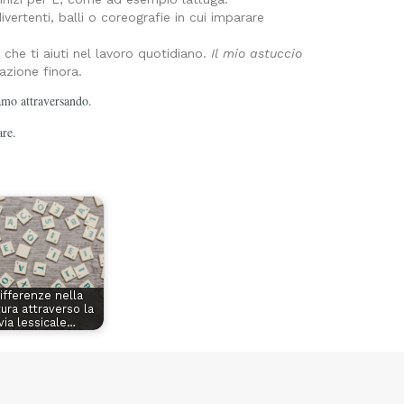
ertenti, balli o coreografie in cui imparare
che ti aiuti nel lavoro quotidiano.
Il mio astuccio
azione finora.
iamo attraversando.
are.
ifferenze nella
tura attraverso la
via lessicale…