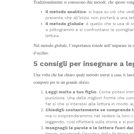
Tradizionalmente si conoscono due metodi, che spesso veng
Il metodo analitico
: si basa su ciò che ved
presente che all’inizio non porterà a una l
Il metodo globale
: è quello che si usa di 
o pittogrammi e si confrontano le somiglian
lettura.
Nel metodo globale, l’importanza risiede nell’imparare in m
d’occhio.
5 consigli per insegnare a l
Una volta che hai chiaro quale metodo userai a casa, ti las
comporti per te un grande sforzo.
Leggi molto a tuo figlio.
Come potevi immagi
punizione. Una delle migliori forme che cono
far sì che si interessi alla lettura in modo
Chiedigli costantemente se comprende la 
ma ci sorprenderemmo nel vedere la loro c
leggendo, così rifletterà sulla storia e si 
Insegnagli le parole e le lettere fuori dai l
limoni, mostrargli l’insegna della frutteria