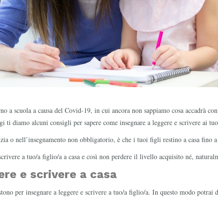
rno a scuola a causa del Covid-19, in cui ancora non sappiamo cosa accadrà con l
ggi ti diamo alcuni consigli per sapere come insegnare a leggere e scrivere ai tuo
anzia o nell’insegnamento non obbligatorio, è che i tuoi figli restino a casa fino
rivere a tuo/a figlio/a a casa e così non perdere il livello acquisito né, natural
re e scrivere a casa
ono per insegnare a leggere e scrivere a tuo/a figlio/a. In questo modo potrai de