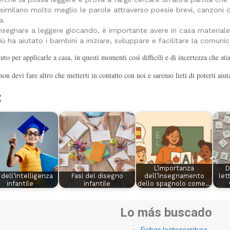
imilano molto meglio le parole attraverso poesie brevi, canzoni div
a.
nsegnare a leggere giocando, è importante avere in casa materiale 
 ha aiutato i bambini a iniziare, sviluppare e facilitare la comunic
to per applicarle a casa, in questi momenti così difficili e di incertezza che st
non devi fare altro che metterti in contatto con noi e saremo lieti di poterti aiut
:
L’importanza
D
 dell’intelligenza
Fasi del disegno
dell’insegnamento
let
infantile
infantile
dello spagnolo come…
Lo más buscado
Fichas lectoescritura