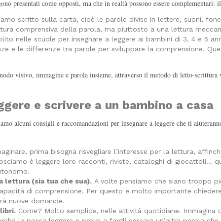
ono presentati come opposti, ma che in realtà possono essere complementari: i
iamo scritto sulla carta, cioè le parole divise in lettere, suoni, fo
ettura comprensiva della parola, ma piuttosto a una lettura meccan
solito nelle scuole per insegnare a leggere ai bambini di 3, 4 e 5 a
ze e le differenze tra parole per sviluppare la comprensione. Ques
odo visivo, immagine e parola insieme, attraverso il metodo di letto-scrittura 
eggere e scrivere a un bambino a casa
ciamo alcuni consigli e raccomandazioni per insegnare a leggere che ti aiuteran
nare, prima bisogna risvegliare l’interesse per la lettura, affinc
sciamo è leggere loro racconti, riviste, cataloghi di giocattoli… 
 autonomo.
lettura (sia tua che sua).
A volte pensiamo che siano troppo pi
apacità di comprensione. Per questo è molto importante chieder
porrà nuove domande.
ibri.
Come? Molto semplice, nelle attività quotidiane. Immagina d
 perché la possa leggere e prova a fargli cercare un’altra parola ch