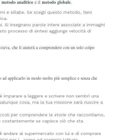
metodo analitico
metodo globale
l
e il
.
nemi e sillabe. Se scegli questo metodo, tieni
ica.
nni. Si insegnano parole intere associate a immagini
to processo di sintesi aggiunge velocità di
visiva, che li aiuterà a comprendere con un solo colpo
no ad applicarlo in modo molto più semplice e senza che
hé imparare a leggere e scrivere non sembri una
qualunque cosa, ma la tua missione sarà riuscire a
ccoli per comprendere le storie che raccontiamo,
e costantemente se capisce ciò che sta
i andare al supermercato con lui e di comprare
e inizi per L, come ad esempio lattuga.