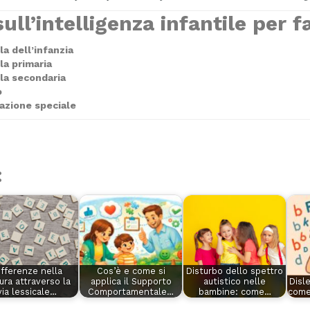
ull’intelligenza infantile per f
a dell’infanzia
la primaria
la secondaria
o
azione speciale
:
ifferenze nella
Cos’è e come si
Disturbo dello spettro
ura attraverso la
applica il Supporto
autistico nelle
Disl
via lessicale…
Comportamentale…
bambine: come…
come 