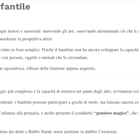
nfantile
sogni motori e sensoriali: muovendo gli arti, osservando attentamente ciò che li 
nsiderare la prospettiva altrui.
olato in frasi semplici. Poiché il bambino non ha ancora sviluppato la capacità li
i con persone, oggetti o animali che lo circondano.
egocentrica, riflesso della funzione appena acquisita.
io più complesso e la capacità di mettersi nei panni degli altri, avviandosi così
entrale: i bambini possono partecipare a giochi di ruolo, ma faticano ancora con
“pensiero magico”
l’infanzia alla primaria, è molto presente il cosiddetto
, che
tina dei denti o Babbo Natale senza metterne in dubbio l’esistenza.