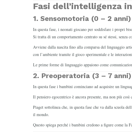
Fasi dell’intelligenza i
1. Sensomotoria (0 – 2 anni)
In questa fase, i neonati giocano per soddisfare i propri bi
Si tratta di un comportamento centrato su sé stessi, senza co
Avviene dalla nascita fino alla comparsa del linguaggio artic
con l’ambiente tramite il gioco sperimentale e le interazion
Le prime forme di linguaggio appaiono come comunicazione 
2. Preoperatoria (3 – 7 anni)
In questa fase i bambini cominciano ad acquisire un linguagg
Il pensiero egocentrico è ancora presente, ma non più così c
Piaget sottolinea che, in questa fase che va dalla scuola del
il mondo.
Questo spiega perché i bambini credono a figure come la Fa