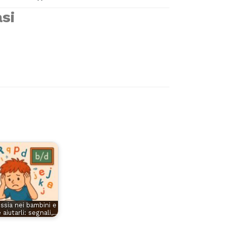
asi
essia nei bambini e
aiutarli: segnali,…