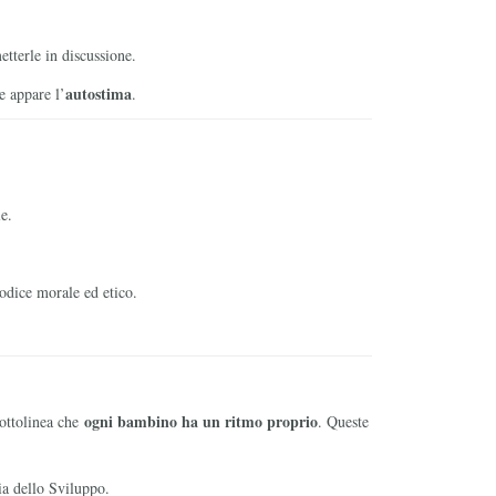
tterle in discussione.
autostima
e appare l’
.
e.
codice morale ed etico.
ogni bambino ha un ritmo proprio
sottolinea che
. Queste
ia dello Sviluppo.