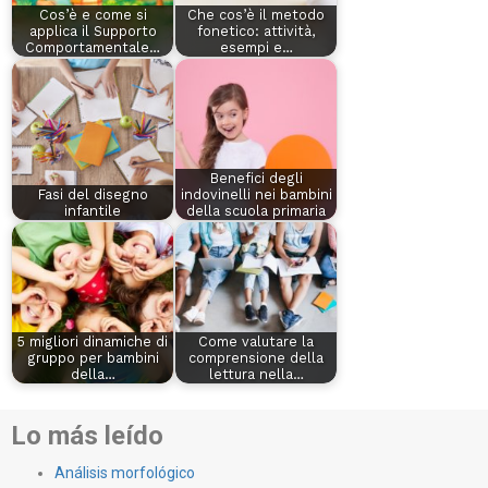
Cos’è e come si
Che cos’è il metodo
applica il Supporto
fonetico: attività,
Comportamentale…
esempi e…
Benefici degli
Fasi del disegno
indovinelli nei bambini
infantile
della scuola primaria
5 migliori dinamiche di
Come valutare la
gruppo per bambini
comprensione della
della…
lettura nella…
Lo más leído
Análisis morfológico