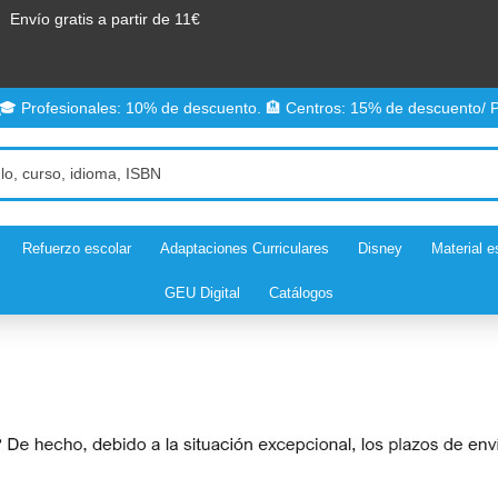
Envío gratis a partir de 11€
 🎓 Profesionales: 10% de descuento. 🏨 Centros: 15% de descuento/ P
Refuerzo escolar
Adaptaciones Curriculares
Disney
Material e
GEU Digital
Catálogos