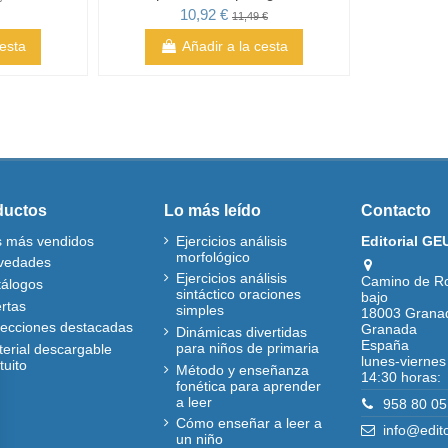
10,92 €
11,49 €
cesta
Añadir a la cesta
ductos
Lo más leído
Contacto
s más vendidos
Ejercicios análisis
Editorial GE
morfológico
vedades
Ejercicios análisis
Camino de R
tálogos
sintáctico oraciones
bajo
rtas
simples
18003 Grana
lecciones destacadas
Granada
Dinámicas divertidas
España
para niños de primaria
erial descargable
lunes-viernes
tuito
Método y enseñanza
14:30 horas:
fonética para aprender
a leer
958 80 05
Cómo enseñar a leer a
info@edit
un niño