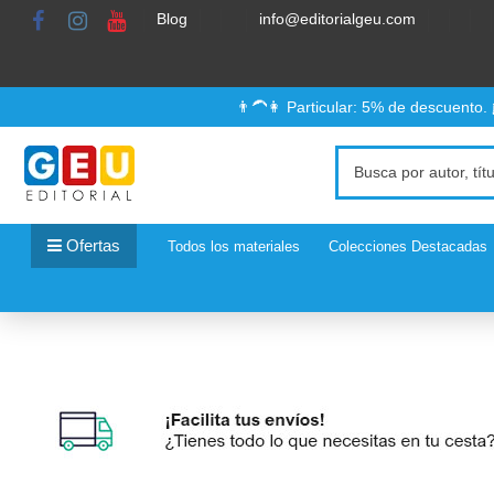
Blog
info@editorialgeu.com
👨‍🦱👩 Particular: 5% de descuento.
Ofertas
Todos los materiales
Colecciones Destacadas