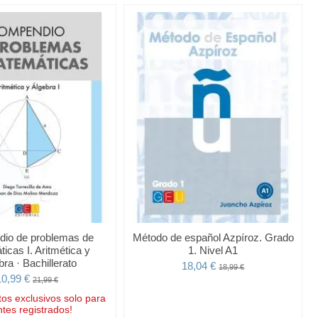
io de problemas de
Método de español Azpíroz. Grado
icas I. Aritmética y
1. Nivel A1
bra · Bachillerato
18,04 €
18,99 €
10,99 €
21,99 €
os exclusivos solo para
ntes registrados!