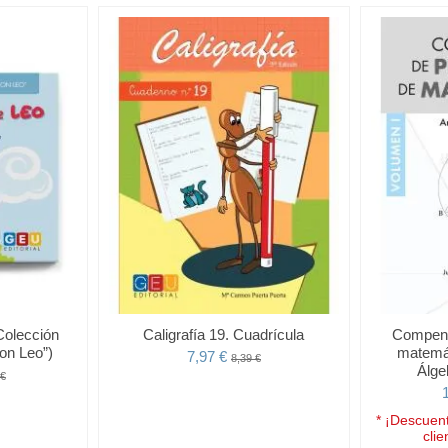
Colección
Caligrafía 19. Cuadrícula
Compend
on Leo”)
matemát
7,97 €
8,39 €
Álge
 €
* ¡Descuent
clie