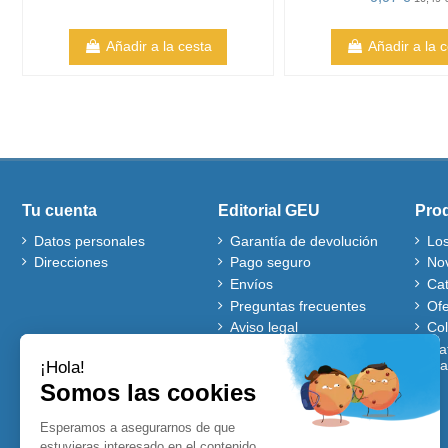
Añadir a la cesta
Añadir a la 
Tu cuenta
Editorial GEU
Pro
Datos personales
Garantía de devolución
Lo
Direcciones
Pago seguro
No
Envíos
Ca
Preguntas frecuentes
Ofe
Aviso legal
Co
Quiénes somos
Mat
gra
Política de cookies
Autores
Ventajas de comprar en
nuestra web