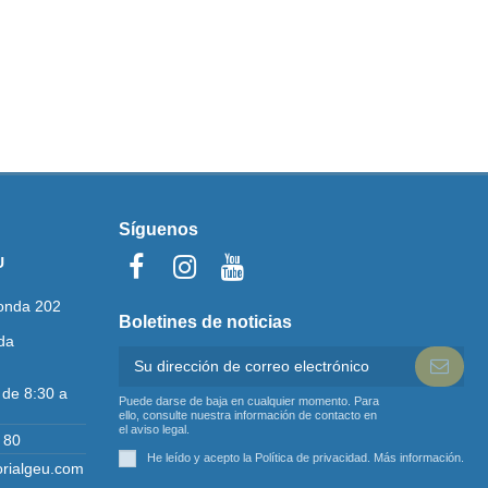
Síguenos
U
onda 202
Boletines de noticias
da
 de 8:30 a
Puede darse de baja en cualquier momento. Para
ello, consulte nuestra información de contacto en
el aviso legal.
 80
He leído y acepto la Política de privacidad.
Más información
.
orialgeu.com