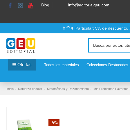
Blog
info@editorialgeu.com
👨‍🦱👩 Particular: 5% de descuento.
Ofertas
Todos los materiales
Colecciones Destacadas
Inicio
Refuerzo escolar
Matemáticas y Razonamiento
Mis Problemas Favoritos 4
-5%