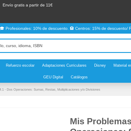
Envío gratis a partir de 11€
 🎓 Profesionales: 10% de descuento. 🏨 Centros: 15% de descuento/ P
Refuerzo escolar
Adaptaciones Curriculares
Disney
Material e
GEU Digital
Catálogos
.1 - Dos Operaciones: Sumas, Restas, Multiplicaciones y/o Divisiones
Mis Problemas 