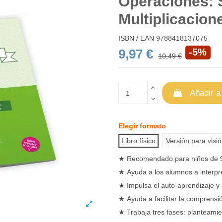
Operaciones: 
Multiplicacion
ISBN / EAN
9788418137075
9,97 €
-5%
10,49 €
Añadir a
Elegir formato
Libro físico
Versión para visi
★
Recomendado para niños de 9
★
Ayuda a los alumnos a interpr
★
Impulsa el auto-aprendizaje y 
★
Ayuda a facilitar la comprens
★
Trabaja tres fases: planteami