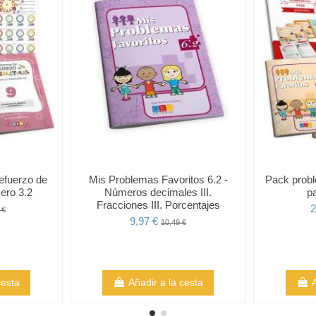
efuerzo de
Mis Problemas Favoritos 6.2 -
Pack prob
ero 3.2
Números decimales III.
p
Fracciones III. Porcentajes
2
 €
9,97 €
10,49 €
cesta
Añadir a la cesta