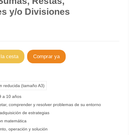
Sumas, Restas,
es y/o Divisiones
 la cesta
Comprar ya
ón reducida (tamaño A3)
 a 10 años
etar, comprender y resolver
problemas
de su entorno
adquisición de estrategias
ión matemática
ento,
operación y solución