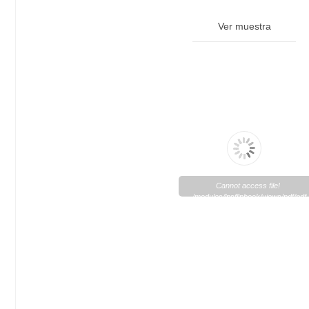
Ver muestra
Cannot access file!
/modules/lpsflipbook/views/pdf/pdf