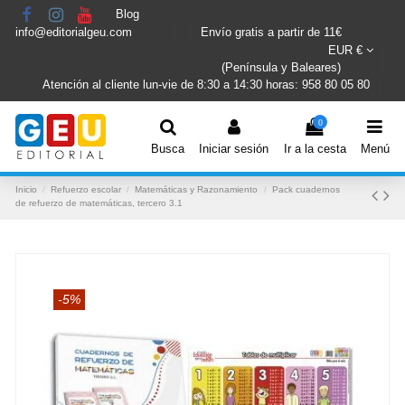
Blog
info@editorialgeu.com
Envío gratis a partir de 11€
EUR €
(Península y Baleares)
Atención al cliente lun-vie de 8:30 a 14:30 horas: 958 80 05 80
0
Busca
Iniciar sesión
Ir a la cesta
Menú
Inicio
Refuerzo escolar
Matemáticas y Razonamiento
Pack cuadernos
de refuerzo de matemáticas, tercero 3.1
-5%