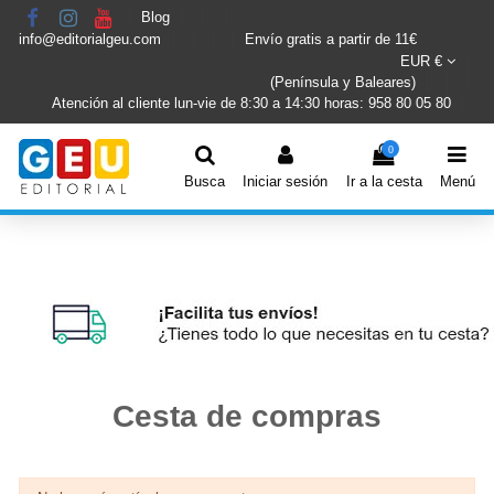
Blog
info@editorialgeu.com
Envío gratis a partir de 11€
EUR €
(Península y Baleares)
Atención al cliente lun-vie de 8:30 a 14:30 horas: 958 80 05 80
0
Busca
Iniciar sesión
Ir a la cesta
Menú
Cesta de compras