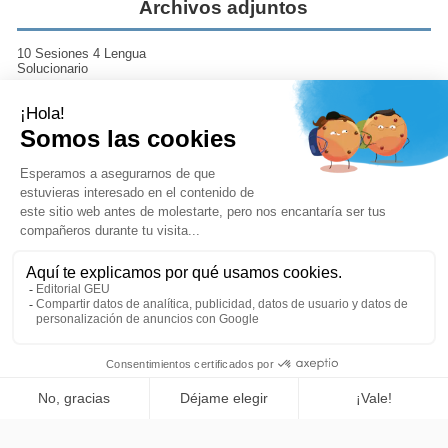
Archivos adjuntos
10 Sesiones 4 Lengua
Solucionario
Descargar (1.61MB)
Contenidos 4º 10 sesiones
Descargar (1.98MB)
Tu cuenta
Añadir a la cesta
Editorial GEU
Comprar ya
Productos
Lo más leído