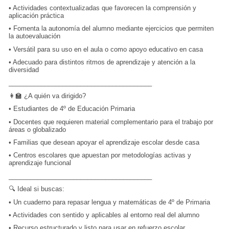
•
Actividades contextualizadas que favorecen la comprensión y
aplicación práctica
•
Fomenta la autonomía del alumno mediante ejercicios que permiten
la autoevaluación
•
Versátil para su uso en el aula o como apoyo educativo en casa
•
Adecuado para distintos ritmos de aprendizaje y atención a la
diversidad
________________________________________
👩‍🏫 ¿A quién va dirigido?
•
Estudiantes de 4º de Educación Primaria
•
Docentes que requieren material complementario para el trabajo por
áreas o globalizado
•
Familias que desean apoyar el aprendizaje escolar desde casa
•
Centros escolares que apuestan por metodologías activas y
aprendizaje funcional
________________________________________
🔍 Ideal si buscas:
•
Un cuaderno para repasar lengua y matemáticas de 4º de Primaria
•
Actividades con sentido y aplicables al entorno real del alumno
•
Recurso estructurado y listo para usar en refuerzo escolar