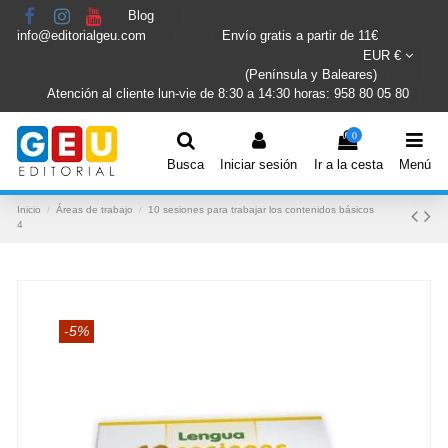
Blog
info@editorialgeu.com
Envío gratis a partir de 11€
EUR €
(Península y Baleares)
Atención al cliente lun-vie de 8:30 a 14:30 horas: 958 80 05 80
0
Busca
Iniciar sesión
Ir a la cesta
Menú
Inicio
Áreas de trabajo
10 sesiones para trabajar los contenidos básicos
4
-5%