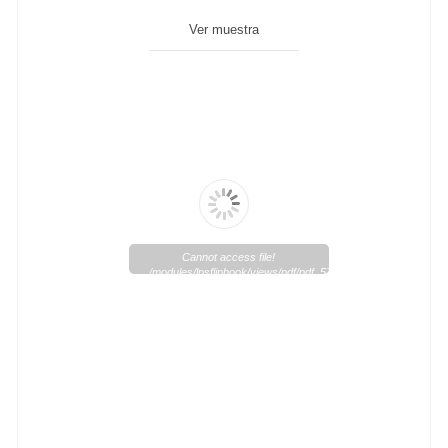
Ver muestra
Cannot access file!
/modules/lpsflipbook/views/pdf/pdf_57_1.pdf