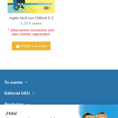
Inglés fácil con Clifford 5.3
5,25 €
10,49 €
* ¡Descuentos exclusivos solo
para clientes registrados!
Añadir a la cesta
Tu cuenta
Editorial GEU
Productos
Lo más leído