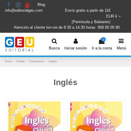
Blog
info@editorialgeu.com
Envío gratis a partir de 11€
EUR €
(Península y Baleares)
Atención al cliente lun-vie de 8:30 a 14:30 horas: 958 80 05 80
0
Busca
Iniciar sesión
Ir a la cesta
Menú
Inicio
Outlet
Cuadernos
Inglés
Inglés