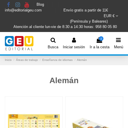
Blog
info@editorialgeu.com
Envío gratis a partir de 11€
EUR €
(Península y Baleares)
Atención al cliente lun-vie de 8:30 a 14:30 horas: 958 80 05 80
0
Busca
Iniciar sesión
Ir a la cesta
Menú
Inicio
Áreas de trabajo
Enseñanza de idiomas
Alemán
Alemán