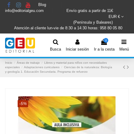
Blog
info@editorialgeu.com
Envío gratis a partir de 11€
EUR €
(Península y Baleares)
Atención al cliente lun-vie de 8:30 a 14:30 horas: 958 80 05 80
0
Busca
Iniciar sesión
Ir a la cesta
Menú
Inicio
Áreas de trabajo
Libros y material para niños con necesidades
especiales
Adaptaciones curriculares
Ciencias de la naturaleza: Biología
y geología 1. Educación Secundaria. Programa de refuerzo
-5%