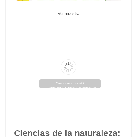
Ver muestra
Cannot access file!
/modules/lpsflipbook/views/pdf/pdf_144_1.pdf
Ciencias de la naturaleza: