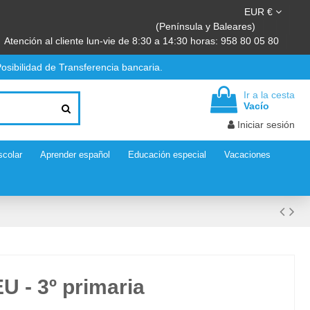
EUR €
(Península y Baleares)
Atención al cliente lun-vie de 8:30 a 14:30 horas: 958 80 05 80
osibilidad de Transferencia bancaria.
Ir a la cesta
Vacío
Iniciar sesión
scolar
Aprender español
Educación especial
Vacaciones
 - 3º primaria