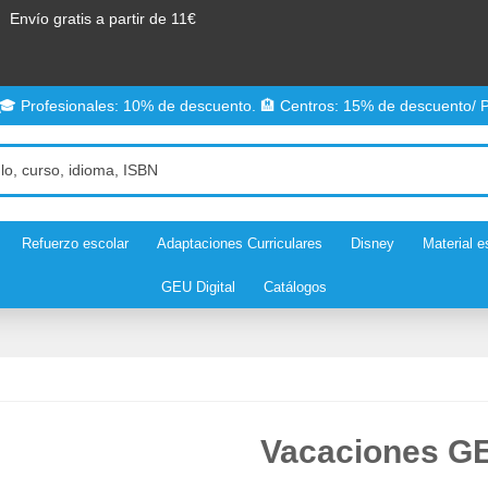
Envío gratis a partir de 11€
 🎓 Profesionales: 10% de descuento. 🏨 Centros: 15% de descuento/ P
Refuerzo escolar
Adaptaciones Curriculares
Disney
Material e
GEU Digital
Catálogos
Vacaciones GEU