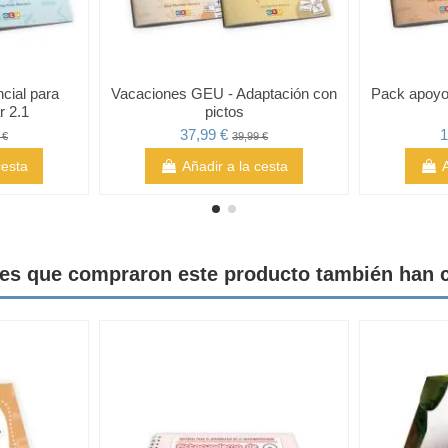
cial para
Vacaciones GEU - Adaptación con
Pack apoyo 
r 2.1
pictos
37,99 €
1
 €
39,99 €
cesta
Añadir a la cesta
tes que compraron este producto también han