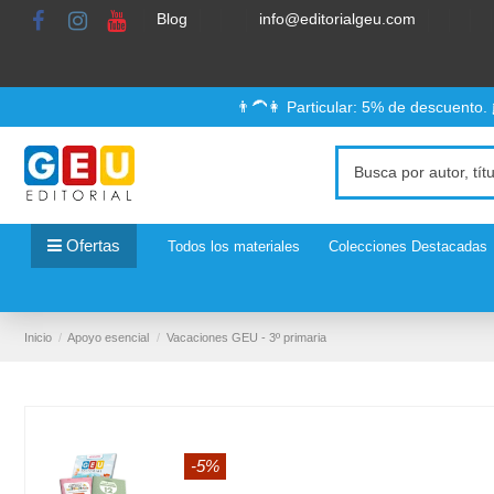
Blog
info@editorialgeu.com
👨‍🦱👩 Particular: 5% de descuento.
Ofertas
Todos los materiales
Colecciones Destacadas
Inicio
Apoyo esencial
Vacaciones GEU - 3º primaria
-5%