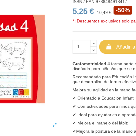
ISBN / EAN
9788484918417
5,25 €
-50%
10,49 €
* ¡Descuentos exclusivos solo par
Añadir a
Grafomotricidad 4
forma parte 
diseñada para niños/as que se en
Recomendado para Educación Infan
que desarrollan de forma efectiva 
Mejora su agilidad en la mano fac
✔
Orientado a Educación Infantil
✔
Con actividades para niños que
✔
Ideal para ayudarles a aprender
✔
Mejora el manejo del lápiz
✔
Mejora la postura de la mano al