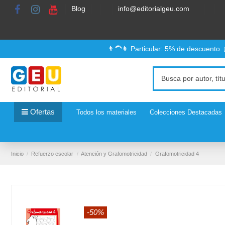
Blog
info@editorialgeu.com
👨‍🦱👩 Particular: 5% de descuento.
Ofertas
Todos los materiales
Colecciones Destacadas
Inicio
Refuerzo escolar
Atención y Grafomotricidad
Grafomotricidad 4
-50%