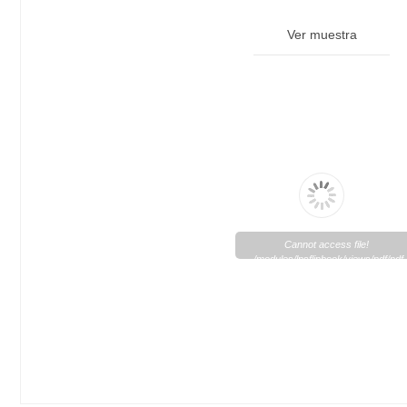
Ver muestra
Cannot access file!
/modules/lpsflipbook/views/pdf/pd