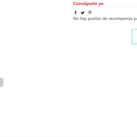
Consíguelo ya
No hay puntos de recompensa pa
f_279_1.pdf