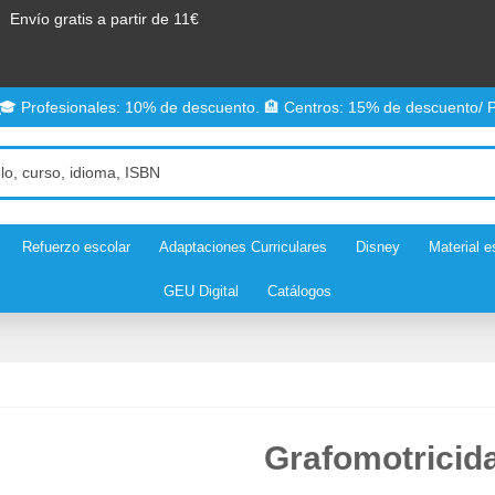
Envío gratis a partir de 11€
 🎓 Profesionales: 10% de descuento. 🏨 Centros: 15% de descuento/ P
Refuerzo escolar
Adaptaciones Curriculares
Disney
Material e
GEU Digital
Catálogos
Grafomotricid