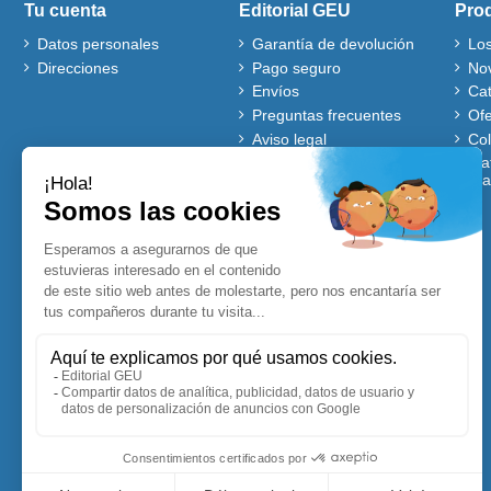
Tu cuenta
Editorial GEU
Pro
Datos personales
Garantía de devolución
Lo
Direcciones
Pago seguro
No
Envíos
Ca
Preguntas frecuentes
Ofe
Aviso legal
Co
Quiénes somos
Mat
gra
Política de cookies
Autores
Ventajas de comprar en
nuestra web
Cuentos Disney
Accesibles para Todos
Planificadores y
Calendarios Disney
Lecturas comprensivas
Visitadores de centros
Blog