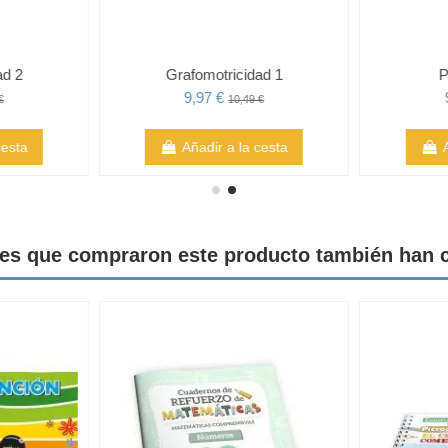
ad 2
Grafomotricidad 1
P
9,97 €
€
10,49 €
cesta
Añadir a la cesta
tes que compraron este producto también han