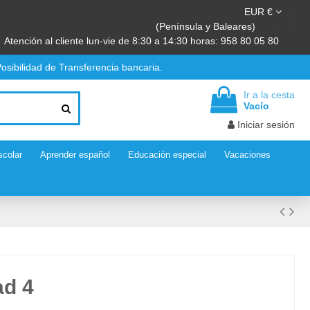
EUR €
(Península y Baleares)
Atención al cliente lun-vie de 8:30 a 14:30 horas: 958 80 05 80
osibilidad de Transferencia bancaria.
Ir a la cesta
Vacío
Iniciar sesión
scolar
Aprender español
Educación especial
Vacaciones
ad 4