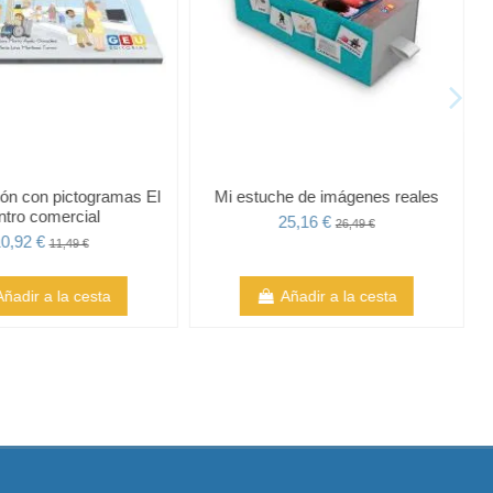
ón con pictogramas El
Mi estuche de imágenes reales
ntro comercial
25,16 €
26,49 €
0,92 €
11,49 €
Añadir a la cesta
Añadir a la cesta