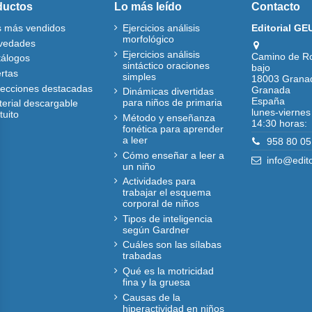
ductos
Lo más leído
Contacto
s más vendidos
Ejercicios análisis
Editorial GE
morfológico
vedades
Ejercicios análisis
Camino de R
tálogos
sintáctico oraciones
bajo
rtas
simples
18003 Grana
lecciones destacadas
Granada
Dinámicas divertidas
España
para niños de primaria
erial descargable
lunes-viernes
tuito
Método y enseñanza
14:30 horas:
fonética para aprender
a leer
958 80 05
Cómo enseñar a leer a
info@edit
un niño
Actividades para
trabajar el esquema
corporal de niños
Tipos de inteligencia
según Gardner
Cuáles son las sílabas
trabadas
Qué es la motricidad
fina y la gruesa
Causas de la
hiperactividad en niños