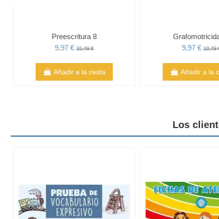
Preescritura 8
Grafomotricid
9,97 €
9,97 €
10,49 €
10,49 
Añadir a la cesta
Añadir a la 
Los clien