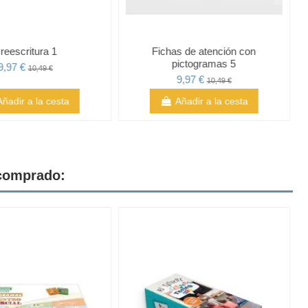
reescritura 1
Fichas de atención con
pictogramas 5
9,97 €
10,49 €
9,97 €
10,49 €
Añadir a la cesta
Añadir a la cesta
 comprado: