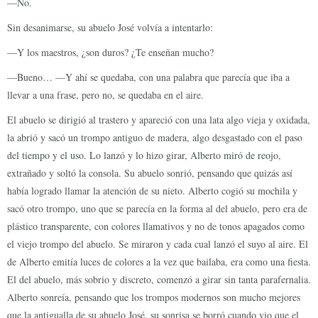
—No.
Sin desanimarse, su abuelo José volvía a intentarlo:
—Y los maestros, ¿son duros? ¿Te enseñan mucho?
—Bueno… —Y ahí se quedaba, con una palabra que parecía que iba a
llevar a una frase, pero no, se quedaba en el aire.
El abuelo se dirigió al trastero y apareció con una lata algo vieja y oxidada,
la abrió y sacó un trompo antiguo de madera, algo desgastado con el paso
del tiempo y el uso. Lo lanzó y lo hizo girar, Alberto miró de reojo,
extrañado y soltó la consola. Su abuelo sonrió, pensando que quizás así
había logrado llamar la atención de su nieto. Alberto cogió su mochila y
sacó otro trompo, uno que se parecía en la forma al del abuelo, pero era de
plástico transparente, con colores llamativos y no de tonos apagados como
el viejo trompo del abuelo. Se miraron y cada cual lanzó el suyo al aire. El
de Alberto emitía luces de colores a la vez que bailaba, era como una fiesta.
El del abuelo, más sobrio y discreto, comenzó a girar sin tanta parafernalia.
Alberto sonreía, pensando que los trompos modernos son mucho mejores
que la antigualla de su abuelo José, su sonrisa se borró cuando vio que el