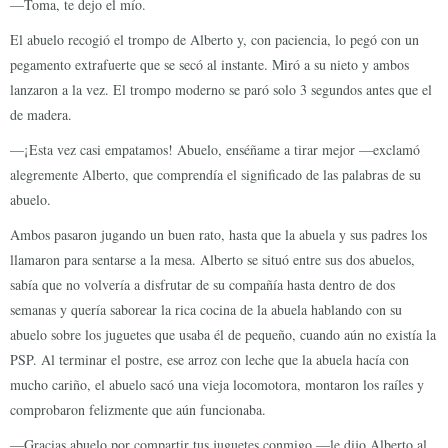
—Toma, te dejo el mío.
El abuelo recogió el trompo de Alberto y, con paciencia, lo pegó con un
pegamento extrafuerte que se secó al instante. Miró a su nieto y ambos
lanzaron a la vez. El trompo moderno se paró solo 3 segundos antes que el
de madera.
—¡Esta vez casi empatamos! Abuelo, enséñame a tirar mejor —exclamó
alegremente Alberto, que comprendía el significado de las palabras de su
abuelo.
Ambos pasaron jugando un buen rato, hasta que la abuela y sus padres los
llamaron para sentarse a la mesa. Alberto se situó entre sus dos abuelos,
sabía que no volvería a disfrutar de su compañía hasta dentro de dos
semanas y quería saborear la rica cocina de la abuela hablando con su
abuelo sobre los juguetes que usaba él de pequeño, cuando aún no existía la
PSP. Al terminar el postre, ese arroz con leche que la abuela hacía con
mucho cariño, el abuelo sacó una vieja locomotora, montaron los raíles y
comprobaron felizmente que aún funcionaba.
—Gracias abuelo por compartir tus juguetes conmigo —le dijo Alberto al