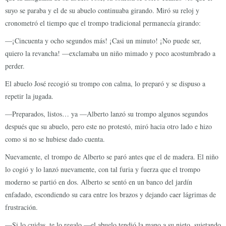
suyo se paraba y el de su abuelo continuaba girando. Miró su reloj y
cronometró el tiempo que el trompo tradicional permanecía girando:
—¡Cincuenta y ocho segundos más! ¡Casi un minuto! ¡No puede ser,
quiero la revancha! —exclamaba un niño mimado y poco acostumbrado a
perder.
El abuelo José recogió su trompo con calma, lo preparó y se dispuso a
repetir la jugada.
—Preparados, listos… ya —Alberto lanzó su trompo algunos segundos
después que su abuelo, pero este no protestó, miró hacia otro lado e hizo
como si no se hubiese dado cuenta.
Nuevamente, el trompo de Alberto se paró antes que el de madera. El niño
lo cogió y lo lanzó nuevamente, con tal furia y fuerza que el trompo
moderno se partió en dos. Alberto se sentó en un banco del jardín
enfadado, escondiendo su cara entre los brazos y dejando caer lágrimas de
frustración.
—Si lo cuidas, te lo regalo —el abuelo tendió la mano a su nieto, sujetando