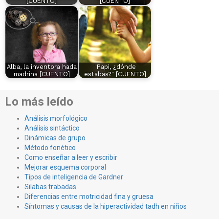
[CUENTO]
[CUENTO]
Alba, la inventora hada
"Papi, ¿dónde
madrina [CUENTO]
estabas?" [CUENTO]
Lo más leído
Análisis morfológico
Análisis sintáctico
Dinámicas de grupo
Método fonético
Como enseñar a leer y escribir
Mejorar esquema corporal
Tipos de inteligencia de Gardner
Silabas trabadas
Diferencias entre motricidad fina y gruesa
Síntomas y causas de la hiperactividad tadh en niños