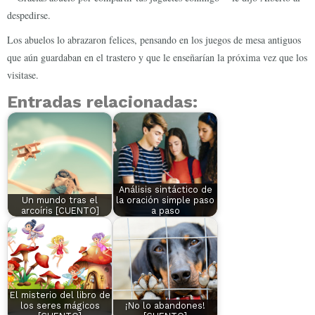
despedirse.
Los abuelos lo abrazaron felices, pensando en los juegos de mesa antiguos
que aún guardaban en el trastero y que le enseñarían la próxima vez que los
visitase.
Entradas relacionadas:
Análisis sintáctico de
Un mundo tras el
la oración simple paso
arcoíris [CUENTO]
a paso
El misterio del libro de
los seres mágicos
¡No lo abandones!