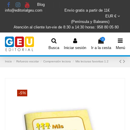
Blog
info@editorialgeu.com
Envío gratis a partir de 11€
EUR €
(Península y Baleares)
Atención al cliente lun-vie de 8:30 a 14:30 horas: 958 80 05 80
0
Busca
Iniciar sesión
Ir a la cesta
Menú
Inicio
Refuerzo escolar
Comprensión lectora
Mis lecturas favoritas 1.2
-5%