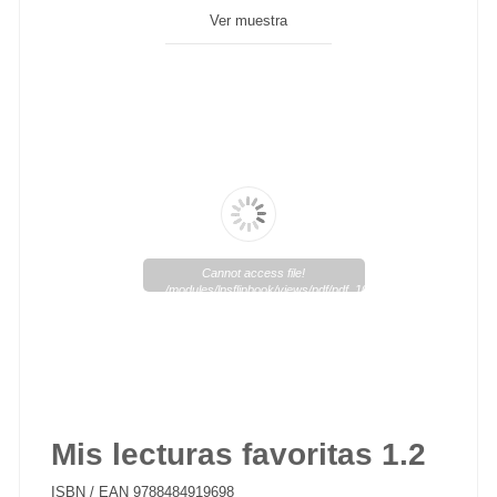
Ver muestra
Cannot access file!
/modules/lpsflipbook/views/pdf/pdf_105_1.pdf
Mis lecturas favoritas 1.2
ISBN / EAN
9788484919698