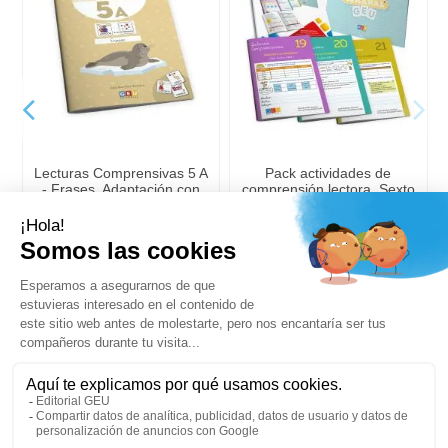
Lecturas Comprensivas 5 A
Pack actividades de
- Frases. Adaptación con
comprensión lectora, Sexto
pictogramas
de primaria
9,97 €
29,88 €
10,49 €
31,45 €
Añadir a la cesta
Añadir a la cesta
Tu cuenta
Añadir a la cesta