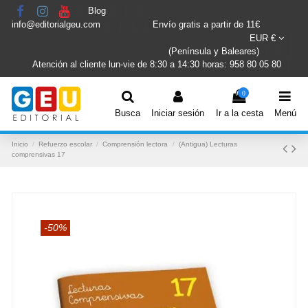
Blog
info@editorialgeu.com
Envío gratis a partir de 11€
EUR €
(Península y Baleares)
Atención al cliente lun-vie de 8:30 a 14:30 horas: 958 80 05 80
0
Busca
Iniciar sesión
Ir a la cesta
Menú
Inicio
Refuerzo escolar
Comprensión lectora
(Antigua) Lecturas
comprensivas 17
-50%