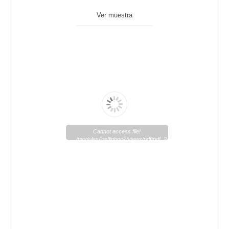
Ver muestra
Cannot access file!
/modules/lpsflipbook/views/pdf/pdf_2_1.pdf