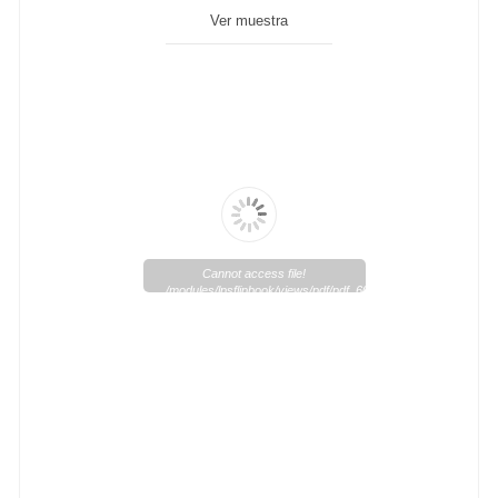
Ver muestra
Cannot access file!
/modules/lpsflipbook/views/pdf/pdf_60_1.pdf