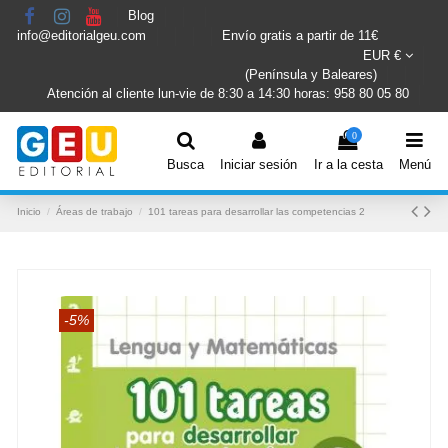
Blog
info@editorialgeu.com
Envío gratis a partir de 11€
EUR €
(Península y Baleares)
Atención al cliente lun-vie de 8:30 a 14:30 horas: 958 80 05 80
0
Busca
Iniciar sesión
Ir a la cesta
Menú
Inicio
Áreas de trabajo
101 tareas para desarrollar las competencias 2
-5%