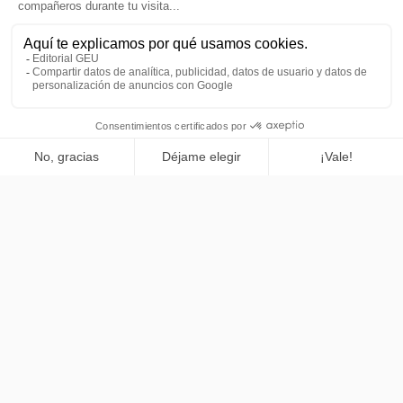
Tu cuenta
Añadir a la cesta
Editorial GEU
Productos
Comprar ya
Lo más leído
Contacto
Síguenos
Boletines de noticias
1996-2026, desarrollado por
Editorialgeu.com©
impreso por