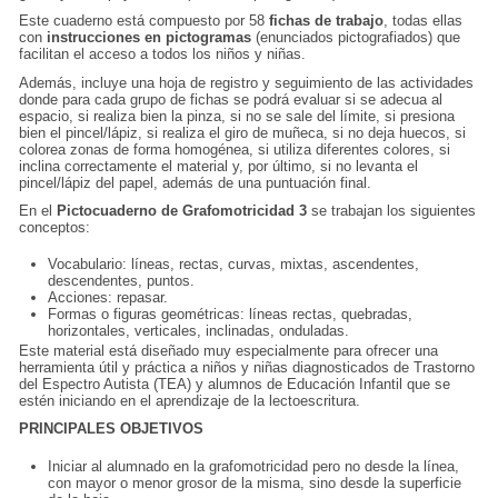
Este cuaderno está compuesto por 58
fichas de trabajo
, todas ellas
con
instrucciones en pictogramas
(enunciados pictografiados) que
facilitan el acceso a todos los niños y niñas.
Además, incluye una hoja de registro y seguimiento de las actividades
donde para cada grupo de fichas se podrá evaluar si se adecua al
espacio, si realiza bien la pinza, si no se sale del límite, si presiona
bien el pincel/lápiz, si realiza el giro de muñeca, si no deja huecos, si
colorea zonas de forma homogénea, si utiliza diferentes colores, si
inclina correctamente el material y, por último, si no levanta el
pincel/lápiz del papel, además de una puntuación final.
En el
Pictocuaderno de Grafomotricidad 3
se trabajan los siguientes
conceptos:
Vocabulario: líneas, rectas, curvas, mixtas, ascendentes,
descendentes, puntos.
Acciones: repasar.
Formas o figuras geométricas: líneas rectas, quebradas,
horizontales, verticales, inclinadas, onduladas.
Este material está diseñado muy especialmente para ofrecer una
herramienta útil y práctica a niños y niñas diagnosticados de Trastorno
del Espectro Autista (TEA) y alumnos de Educación Infantil que se
estén iniciando en el aprendizaje de la lectoescritura.
PRINCIPALES OBJETIVOS
Iniciar al alumnado en la grafomotricidad pero no desde la línea,
con mayor o menor grosor de la misma, sino desde la superficie