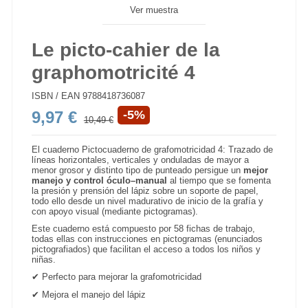
Ver muestra
Le picto-cahier de la
graphomotricité 4
ISBN / EAN
9788418736087
9,97 €
-5%
10,49 €
El cuaderno Pictocuaderno de grafomotricidad 4: Trazado de
líneas horizontales, verticales y onduladas de mayor a
menor grosor y distinto tipo de punteado persigue un
mejor
manejo y control óculo–manual
al tiempo que se fomenta
la presión y prensión del lápiz sobre un soporte de papel,
todo ello desde un nivel madurativo de inicio de la grafía y
con apoyo visual (mediante pictogramas).
Este cuaderno está compuesto por 58
fichas de trabajo,
todas ellas con instrucciones en pictogramas (enunciados
pictografiados) que facilitan el acceso a todos los niños y
niñas.
✔
Perfecto para mejorar la grafomotricidad
✔
Mejora el manejo del lápiz