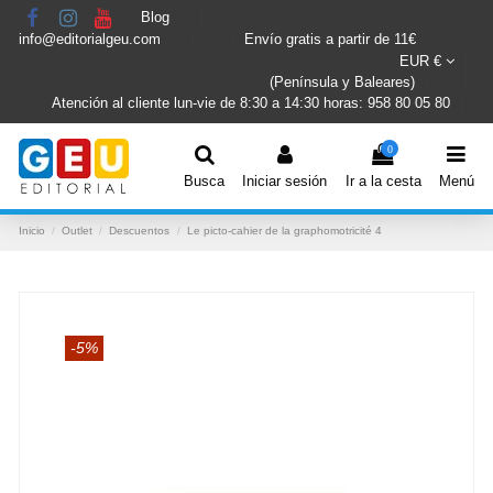
Blog
info@editorialgeu.com
Envío gratis a partir de 11€
EUR €
(Península y Baleares)
Atención al cliente lun-vie de 8:30 a 14:30 horas: 958 80 05 80
0
Busca
Iniciar sesión
Ir a la cesta
Menú
Inicio
Outlet
Descuentos
Le picto-cahier de la graphomotricité 4
-5%