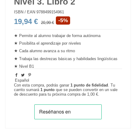
Nivel 3. Libro 2
ISBN / EAN
9788499154961
19,94 €
-5%
20,99 €
★
Permite al alumno trabajar de
forma autónoma
★
Posibilita el aprendizaje por niveles
★
Cada alumno avanza a su ritmo
★
Trabaja las destrezas básicas y habilidades lingüísticas
★
Nivel B1
Español
Con esta compra, podrás ganar
1
punto de fidelidad
. Tu
carrito sumará
1
punto
que se pueden convertir en un vale
de descuento para tu próxima compra de
1,00 €
.