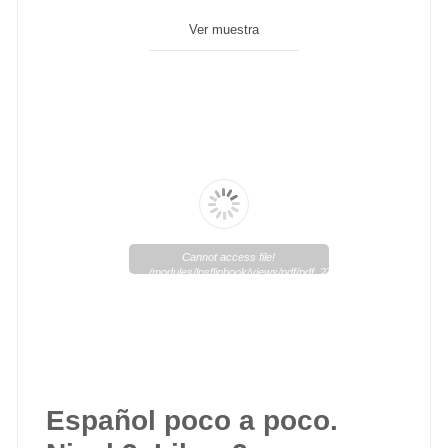
Ver muestra
Cannot access file!
/modules/lpsflipbook/views/pdf/pdf_274_1.pdf
Español poco a poco.