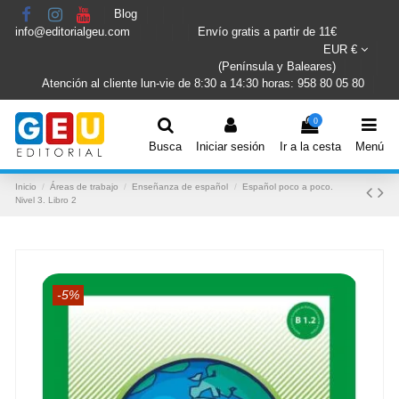
Blog
info@editorialgeu.com
Envío gratis a partir de 11€
EUR €
(Península y Baleares)
Atención al cliente lun-vie de 8:30 a 14:30 horas: 958 80 05 80
0
Busca
Iniciar sesión
Ir a la cesta
Menú
Inicio
Áreas de trabajo
Enseñanza de español
Español poco a poco.
Nivel 3. Libro 2
-5%