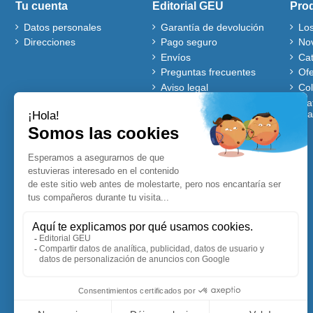
Tu cuenta
Editorial GEU
Pro
Datos personales
Garantía de devolución
Lo
Direcciones
Pago seguro
No
Envíos
Ca
Preguntas frecuentes
Ofe
Aviso legal
Co
Quiénes somos
Mat
gra
Política de cookies
Autores
Ventajas de comprar en
nuestra web
Cuentos Disney
Accesibles para Todos
Planificadores y
Calendarios Disney
Lecturas comprensivas
Visitadores de centros
Blog