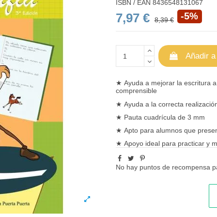
ISBN / EAN
8436548131067
7,97 €
-5%
8,39 €
Añadir a
★
Ayuda a mejorar la
escritura
a
comprensible
★
Ayuda a la correcta realizació
★
Pauta cuadrícula de 3 mm
★
Apto para alumnos que present
★
Apoyo ideal para practicar y
m
No hay puntos de recompensa pa