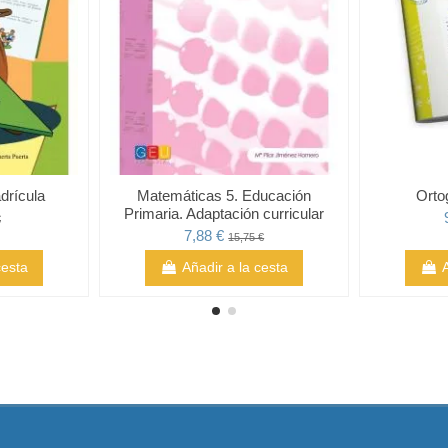
drícula
Matemáticas 5. Educación
Ortog
Primaria. Adaptación curricular
€
7,88 €
15,75 €
cesta
Añadir a la cesta