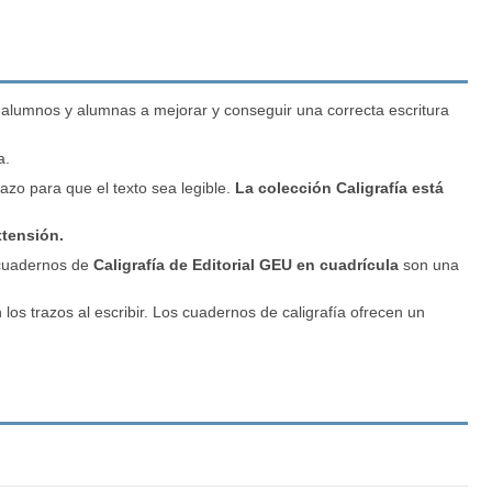
os alumnos y alumnas a mejorar y conseguir una correcta escritura
a.
razo
para que el texto sea legible.
La colección
Caligrafía
está
xtensión.
s cuadernos de
Caligrafía
de Editorial GEU en cuadrícula
son una
s trazos al escribir. Los cuadernos de caligrafía ofrecen un