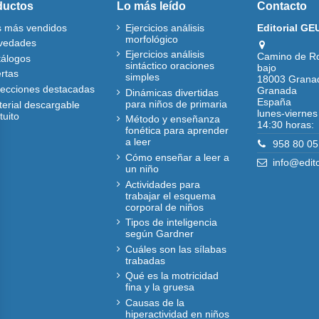
ductos
Lo más leído
Contacto
s más vendidos
Ejercicios análisis
Editorial GE
morfológico
vedades
Ejercicios análisis
Camino de R
tálogos
sintáctico oraciones
bajo
rtas
simples
18003 Grana
lecciones destacadas
Granada
Dinámicas divertidas
España
para niños de primaria
erial descargable
lunes-viernes
tuito
Método y enseñanza
14:30 horas:
fonética para aprender
a leer
958 80 05
Cómo enseñar a leer a
info@edit
un niño
Actividades para
trabajar el esquema
corporal de niños
Tipos de inteligencia
según Gardner
Cuáles son las sílabas
trabadas
Qué es la motricidad
fina y la gruesa
Causas de la
hiperactividad en niños