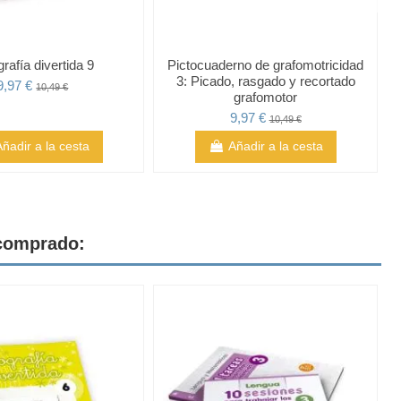
rafía divertida 9
Pictocuaderno de grafomotricidad
3: Picado, rasgado y recortado
9,97 €
10,49 €
grafomotor
9,97 €
10,49 €
Añadir a la cesta
Añadir a la cesta
 comprado: