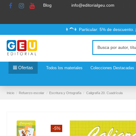
Blog
info@editorialgeu.com
👨‍🦱👩 Particular: 5% de descuento.
Ofertas
Todos los materiales
Colecciones Destacadas
Inicio
Refuerzo escolar
Escritura y Ortografía
Caligrafía 20. Cuadrícula
-5%