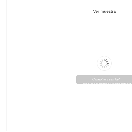
Ver muestra
Cannot access file!
/modules/lpsflipbook/views/pdf/pd