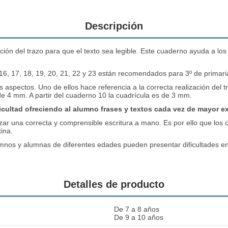
Descripción
ación del trazo para que el texto sea legible. Este cuaderno ayuda a l
6, 17, 18, 19, 20, 21, 22 y 23 están recomendados para 3º de primari
s aspectos. Uno de ellos hace referencia a la correcta realización del
t
 de 4 mm. A partir del cuaderno 10 la cuadrícula es de 3 mm.
icultad ofreciendo al alumno frases y textos cada vez de mayor e
izar una correcta y comprensible
escritura a mano
. Es por ello que lo
ina.
nos y alumnas de diferentes edades pueden presentar dificultades en lo
Detalles de producto
De 7 a 8 años
De 9 a 10 años