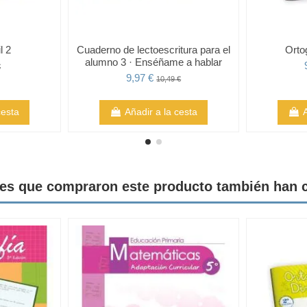
l 2
Cuaderno de lectoescritura para el
Ortog
alumno 3 · Enséñame a hablar
€
9,97 €
10,49 €
cesta
Añadir a la cesta
tes que compraron este producto también han