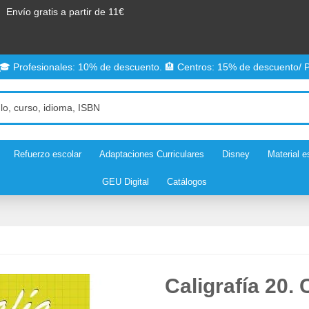
Envío gratis a partir de 11€
 🎓 Profesionales: 10% de descuento. 🏨 Centros: 15% de descuento/ P
Refuerzo escolar
Adaptaciones Curriculares
Disney
Material e
GEU Digital
Catálogos
Caligrafía 20.