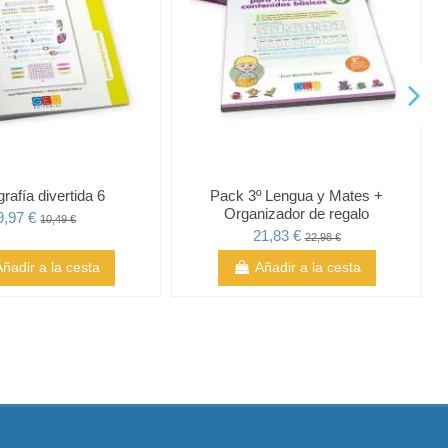
rafía divertida 6
Pack 3º Lengua y Mates +
Organizador de regalo
9,97 €
10,49 €
21,83 €
22,98 €
Añadir a la cesta
Añadir a la cesta