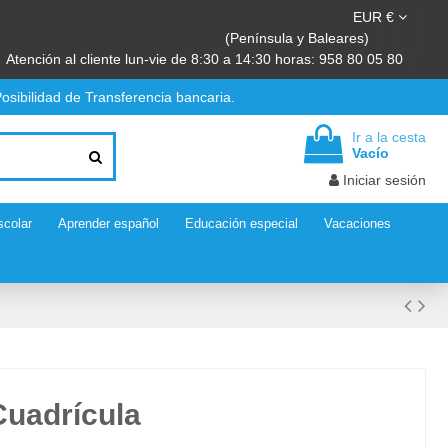
EUR €
(Península y Baleares)
Atención al cliente lun-vie de 8:30 a 14:30 horas: 958 80 05 80
osibilidad de Transferencia bancaria.
Ir a la cesta
Vacío
Iniciar sesión
scolar
Aprender español
Educación especial
Vacaciones
 Cuadrícula