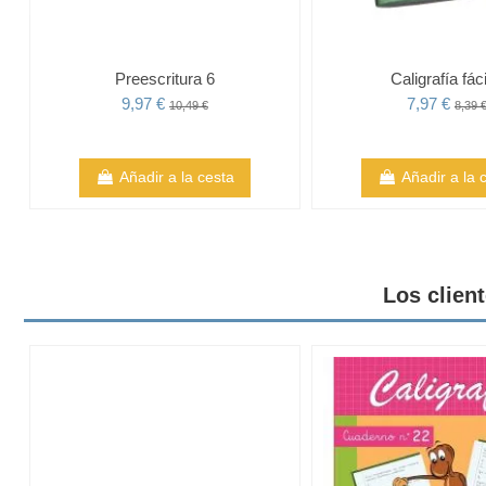
Preescritura 6
Caligrafía fáci
9,97 €
7,97 €
10,49 €
8,39 
Añadir a la cesta
Añadir a la 
Los clien