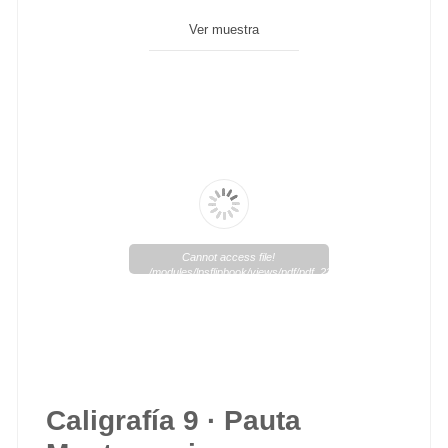
Ver muestra
Cannot access file!
/modules/lpsflipbook/views/pdf/pdf_235_1.pdf
Caligrafía 9 · Pauta