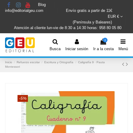
Blog
info@editorialgeu.com
Envío gratis a partir de 11€
EUR €
(Península y Baleares)
Atención al cliente lun-vie de 8:30 a 14:30 horas: 958 80 05 80
0
Busca
Iniciar sesión
Ir a la cesta
Menú
Inicio
Refuerzo escolar
Escritura y Ortografía
Caligrafía 9 · Pauta
Montessori
-5%