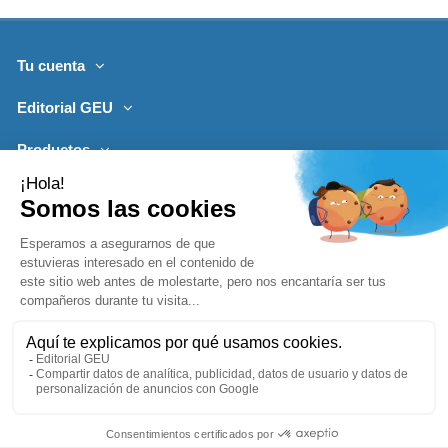
Tu cuenta
Editorial GEU
Productos
Lo más leído
Contacto
Síguenos
Boletines de noticias
Añadir a la cesta
1996-2026, desarrollado por
Editorialgeu.com©
impreso por
Comprar ya