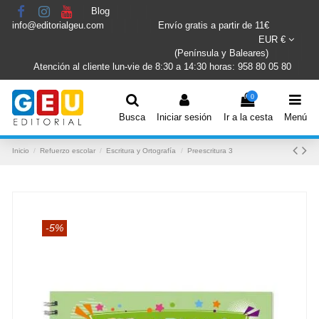
Blog
info@editorialgeu.com
Envío gratis a partir de 11€
EUR €
(Península y Baleares)
Atención al cliente lun-vie de 8:30 a 14:30 horas: 958 80 05 80
0
Busca
Iniciar sesión
Ir a la cesta
Menú
Inicio
Refuerzo escolar
Escritura y Ortografía
Preescritura 3
-5%