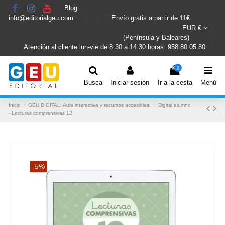
Blog
info@editorialgeu.com
Envío gratis a partir de 11€
EUR €
(Península y Baleares)
Atención al cliente lun-vie de 8:30 a 14:30 horas: 958 80 05 80
0
Busca
Iniciar sesión
Ir a la cesta
Menú
Inicio
GEU DIGITAL: Aula interactiva y recursos accesibles.
Digital alumno
- Lecturas comprensivas 12
-5%