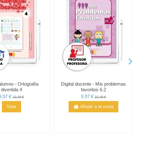
 alumno - Ortografía
Digital docente - Mis problemas
divertida 4
favoritos 6.2
9,97 €
9,97 €
10,49 €
10,49 €
Vista
Añadir a la cesta