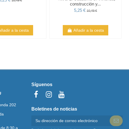
10,49 €
construcción y...
5,25 €
10,49 €
Añadir a la cesta
Añadir a la cesta
Síguenos
U
onda 202
Boletines de noticias
da
 de 8:30 a