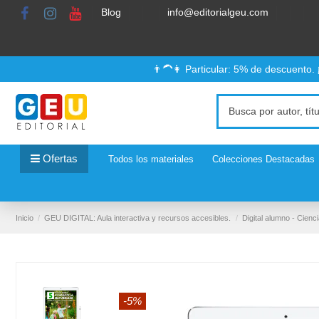
Blog
info@editorialgeu.com
👨‍🦱👩 Particular: 5% de descuento.
Ofertas
Todos los materiales
Colecciones Destacadas
Inicio
GEU DIGITAL: Aula interactiva y recursos accesibles.
Digital alumno - Cienc
-5%