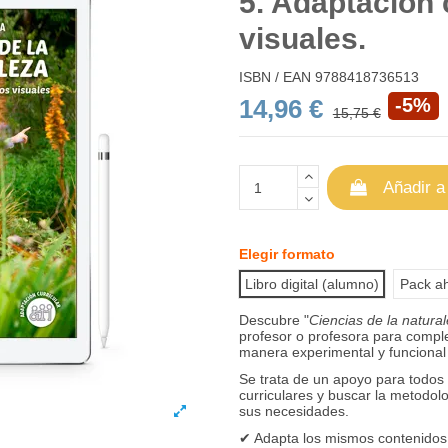
5. Adaptación 
visuales.
ISBN / EAN
9788418736513
14,96 €
-5%
15,75 €
Añadir a
Elegir formato
Libro digital (alumno)
Pack ah
Descubre "
Ciencias de la natura
profesor o profesora para comple
manera experimental y funcional 
Se trata de un apoyo para todos
curriculares y buscar la metodol
sus necesidades.
✔ Adapta los mismos contenidos 