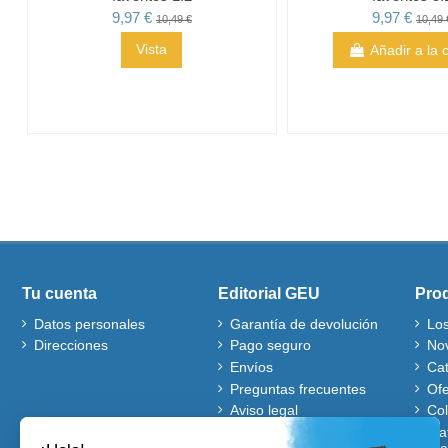
9,97 €
9,97 €
10,49 €
10,49 
Vista
Añadir a la 
Tu cuenta
Editorial GEU
Pro
Datos personales
Garantía de devolución
Lo
Direcciones
Pago seguro
No
Envíos
Ca
Preguntas frecuentes
Ofe
Aviso legal
Co
Quiénes somos
Mat
gra