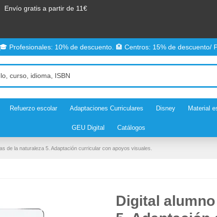
Envío gratis a partir de 11€
 🎓 Profesionales: 10% de descuento. 🏨 Centros: 15% de descuento/ P
Refuerzo escolar
Adaptaciones Curriculares
Disney
Material e
GEU Digital
Catálogos
ias de la naturaleza 5. Adaptación curricular con apoyos visuales.
Digital alumno