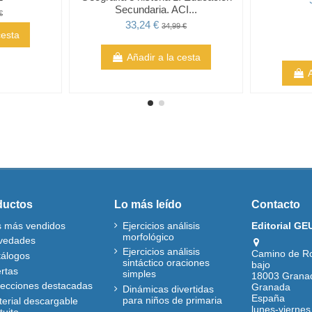
Secundaria. ACI...
€
33,24 €
34,99 €
cesta
Añadir a la cesta
ductos
Lo más leído
Contacto
s más vendidos
Ejercicios análisis
Editorial GE
morfológico
vedades
Ejercicios análisis
Camino de R
tálogos
sintáctico oraciones
bajo
rtas
simples
18003 Grana
lecciones destacadas
Granada
Dinámicas divertidas
España
para niños de primaria
erial descargable
lunes-viernes
tuito