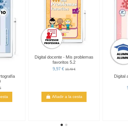
Digital docente - Mis problemas
favoritos 5.2
9,97 €
10,49 €
rtografía
Digital
0
€
cesta
Añadir a la cesta