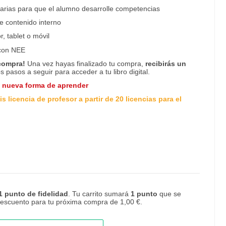
arias para que el alumno desarrolle competencias
e contenido interno
, tablet o móvil
con NEE
 compra!
Una vez hayas finalizado tu compra,
recibirás un
os pasos a seguir para acceder a tu libro digital.
a nueva forma de aprender
s licencia de profesor a partir de 20 licencias para el
1
punto de fidelidad
. Tu carrito sumará
1
punto
que se
 descuento para tu próxima compra de
1,00 €
.