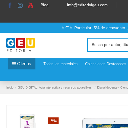
Blog
info@editorialgeu.com
👨‍🦱👩 Particular: 5% de descuento.
Ofertas
Todos los materiales
Colecciones Destacadas
Inicio
GEU DIGITAL: Aula interactiva y recursos accesibles.
Digital docente - Cien
-5%