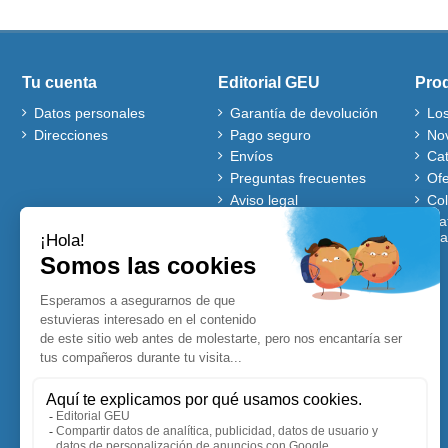
Tu cuenta
Editorial GEU
Pro
Datos personales
Garantía de devolución
Lo
Direcciones
Pago seguro
No
Envíos
Ca
Preguntas frecuentes
Ofe
Aviso legal
Co
Quiénes somos
Mat
gra
Política de cookies
Autores
Ventajas de comprar en
nuestra web
Cuentos Disney
Accesibles para Todos
Planificadores y
Calendarios Disney
Lecturas comprensivas
Visitadores de centros
Blog