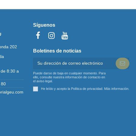
Síguenos
U
onda 202
Boletines de noticias
da
 de 8:30 a
Puede darse de baja en cualquier momento. Para
ello, consulte nuestra información de contacto en
el aviso legal.
 80
He leído y acepto la Política de privacidad.
Más información
.
orialgeu.com