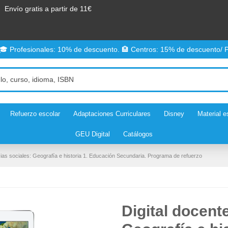
Envío gratis a partir de 11€
 🎓 Profesionales: 10% de descuento. 🏨 Centros: 15% de descuento/ P
Refuerzo escolar
Adaptaciones Curriculares
Disney
Material e
GEU Digital
Catálogos
cias sociales: Geografía e historia 1. Educación Secundaria. Programa de refuerzo
Digital docente