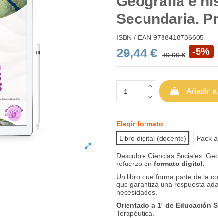
Geografía e hi
Secundaria. P
ISBN / EAN
9788418736605
29,44 €
-5%
30,99 €
Añadir a
Elegir formato
Libro digital (docente)
Pack ah
Descubre Ciencias Sociales: Geo
refuerzo en
formato digital.
Un libro que forma parte de la c
que garantiza una respuesta ad
necesidades.
Orientado a 1º de Educación 
Terapéutica.