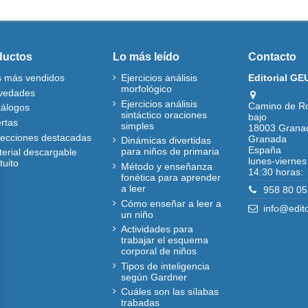
ductos
Lo más leído
Contacto
s más vendidos
Ejercicios análisis
Editorial GE
morfológico
vedades
Ejercicios análisis
Camino de R
tálogos
sintáctico oraciones
bajo
rtas
simples
18003 Grana
lecciones destacadas
Granada
Dinámicas divertidas
España
para niños de primaria
erial descargable
lunes-viernes
tuito
Método y enseñanza
14:30 horas:
fonética para aprender
a leer
958 80 05
Cómo enseñar a leer a
info@edit
un niño
Actividades para
trabajar el esquema
corporal de niños
Tipos de inteligencia
según Gardner
Cuáles son las sílabas
trabadas