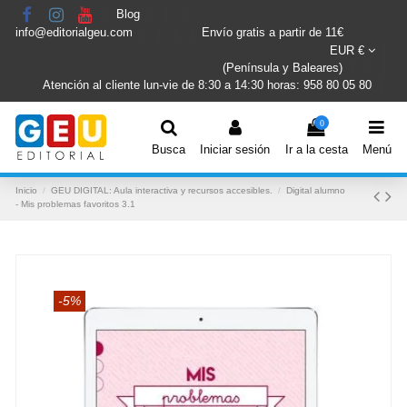
Blog
info@editorialgeu.com
Envío gratis a partir de 11€
EUR €
(Península y Baleares)
Atención al cliente lun-vie de 8:30 a 14:30 horas: 958 80 05 80
0
Busca
Iniciar sesión
Ir a la cesta
Menú
Inicio
GEU DIGITAL: Aula interactiva y recursos accesibles.
Digital alumno
- Mis problemas favoritos 3.1
-5%