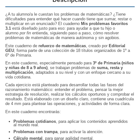
¿A tu alumno/a le cuestan los problemas de matemáticas? ¿Tiene
dificultades para entender qué hacer cuando tiene que sumar, restar o
multiplicar en un enunciado? El cuaderno
Mis problemas favoritos
3.1
está diseñado justo para eso: para ayudar a que tu hijo o
alumno
por fin
entienda, siguiendo paso a paso, cómo resolver
problemas de matemáticas de manera autónoma y sin agobios.
Este cuaderno de
refuerzo de matemáticas
, creado por
Editorial
GEU
, forma parte de una colección de 18 títulos organizados de 1º a
6º de Primaria.
En este cuaderno, especialmente pensado para
3º de Primaria (niños
y niñas de 8 a 9 años)
, se trabajan problemas de
suma, resta y
multiplicación
, adaptados a su nivel y con un enfoque cercano a su
vida cotidiana.
Cada ejercicio está planteado para desarrollar todas las fases del
razonamiento matemático: entender el problema, pensar la mejor
estrategia de resolución, realizar los cálculos oportunos y comprobar el
resultado. Está elaborado con un diseño claro, contiene una cuadrícula
de 4 mm para plantear las operaciones, y actividades de forma clara.
En este cuaderno encontrarás:
Problemas cotidianos
, para aplicar los contenidos aprendidos
al mundo real.
Problemas con trampa
, para activar la atención.
Cálculo mental
, para ganar agilidad mental.