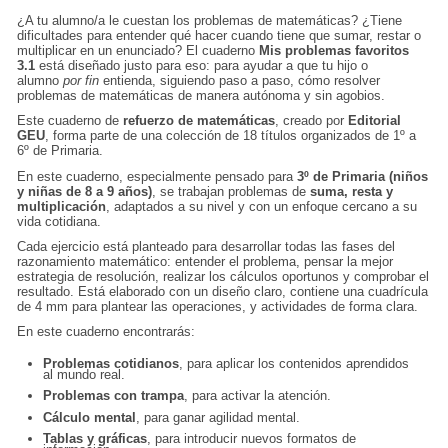
¿A tu alumno/a le cuestan los problemas de matemáticas? ¿Tiene
dificultades para entender qué hacer cuando tiene que sumar, restar o
multiplicar en un enunciado? El cuaderno
Mis problemas favoritos
3.1
está diseñado justo para eso: para ayudar a que tu hijo o
alumno
por fin
entienda, siguiendo paso a paso, cómo resolver
problemas de matemáticas de manera autónoma y sin agobios.
Este cuaderno de
refuerzo de matemáticas
, creado por
Editorial
GEU
, forma parte de una colección de 18 títulos organizados de 1º a
6º de Primaria.
En este cuaderno, especialmente pensado para
3º de Primaria (niños
y niñas de 8 a 9 años)
, se trabajan problemas de
suma, resta y
multiplicación
, adaptados a su nivel y con un enfoque cercano a su
vida cotidiana.
Cada ejercicio está planteado para desarrollar todas las fases del
razonamiento matemático: entender el problema, pensar la mejor
estrategia de resolución, realizar los cálculos oportunos y comprobar el
resultado. Está elaborado con un diseño claro, contiene una cuadrícula
de 4 mm para plantear las operaciones, y actividades de forma clara.
En este cuaderno encontrarás:
Problemas cotidianos
, para aplicar los contenidos aprendidos
al mundo real.
Problemas con trampa
, para activar la atención.
Cálculo mental
, para ganar agilidad mental.
Tablas y gráficas
, para introducir nuevos formatos de