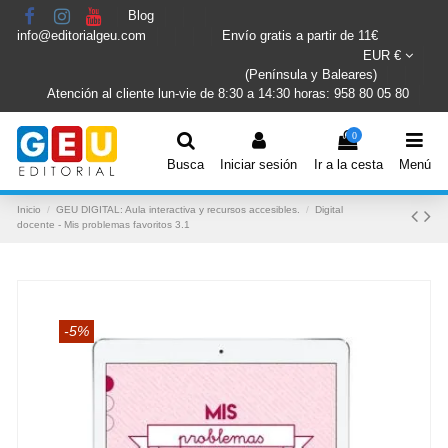
Blog
info@editorialgeu.com
Envío gratis a partir de 11€
EUR €
(Península y Baleares)
Atención al cliente lun-vie de 8:30 a 14:30 horas: 958 80 05 80
0
Busca
Iniciar sesión
Ir a la cesta
Menú
Inicio
GEU DIGITAL: Aula interactiva y recursos accesibles.
Digital
docente - Mis problemas favoritos 3.1
-5%