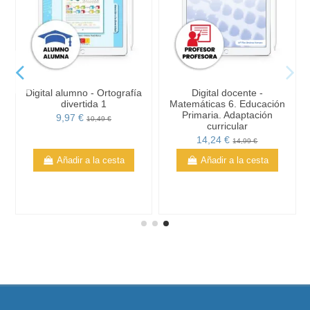
s
Digital alumno - Ortografía
Digital docente -
divertida 1
Matemáticas 6. Educación
Primaria. Adaptación
9,97 €
10,49 €
curricular
14,24 €
14,99 €
Añadir a la cesta
Añadir a la cesta