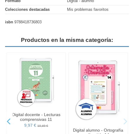
Formato
Digital - alumno
Colecciones destacadas
Mis problemas favoritos
isbn
9788418736803
Productos en la misma categoría:
Digital docente - Lecturas
comprensivas 11
9,97 €
10,49 €
s
Digital alumno - Ortografía