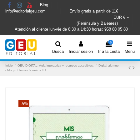
Blog
info@editorialgeu.com
Envío gratis a partir de 11€
EUR €
(Península y Baleares)
Atención al cliente lun-vie de 8:30 a 14:30 horas: 958 80 05 80
0
Busca
Iniciar sesión
Ir a la cesta
Menú
Inicio
GEU DIGITAL: Aula interactiva y recursos accesibles.
Digital alumno
- Mis problemas favoritos 4.1
-5%