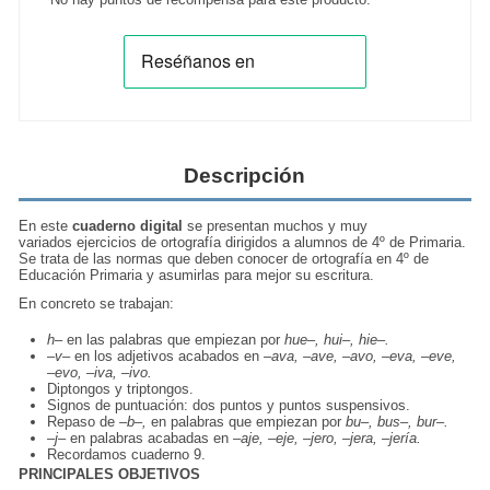
Descripción
En este
cuaderno digital
se presentan muchos y muy
variados ejercicios de ortografía dirigidos a alumnos de 4º de Primaria.
Se trata de las normas que deben conocer de ortografía en 4º de
Educación Primaria y asumirlas para mejor su escritura.
En concreto se trabajan:
h–
en las palabras que empiezan por
hue–, hui–, hie–.
–v–
en los adjetivos acabados en –
ava, –ave, –avo, –eva, –eve,
–evo, –iva, –ivo.
Diptongos y triptongos.
Signos de puntuación: dos puntos y puntos suspensivos.
Repaso de
–b–,
en palabras que empiezan por
bu–, bus–, bur–.
–j–
en palabras acabadas en
–aje, –eje, –jero, –jera, –jería.
Recordamos cuaderno 9.
PRINCIPALES OBJETIVOS