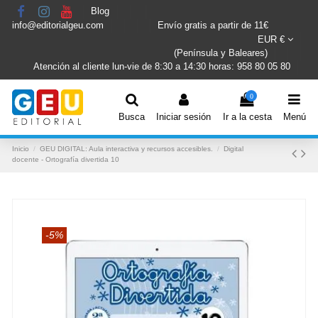
Blog
info@editorialgeu.com
Envío gratis a partir de 11€
EUR €
(Península y Baleares)
Atención al cliente lun-vie de 8:30 a 14:30 horas: 958 80 05 80
0
Busca
Iniciar sesión
Ir a la cesta
Menú
Inicio
GEU DIGITAL: Aula interactiva y recursos accesibles.
Digital
docente - Ortografía divertida 10
-5%