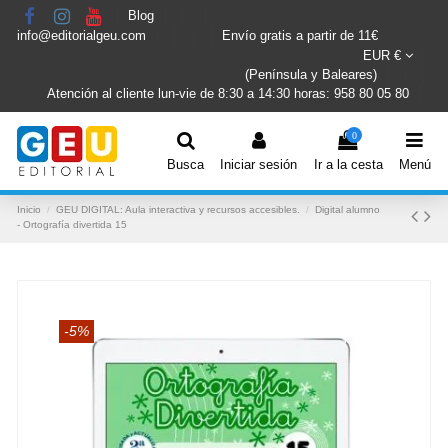
Blog
info@editorialgeu.com
Envío gratis a partir de 11€
EUR €
(Península y Baleares)
Atención al cliente lun-vie de 8:30 a 14:30 horas: 958 80 05 80
0
Busca
Iniciar sesión
Ir a la cesta
Menú
Inicio
GEU DIGITAL: Aula interactiva y recursos accesibles.
Digital alumno
- Ortografía divertida 15
-5%