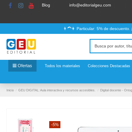
Blog
info@editorialgeu.com
👨‍🦱👩 Particular: 5% de descuento.
Ofertas
Todos los materiales
Colecciones Destacadas
Inicio
GEU DIGITAL: Aula interactiva y recursos accesibles.
Digital docente - Ortog
-5%