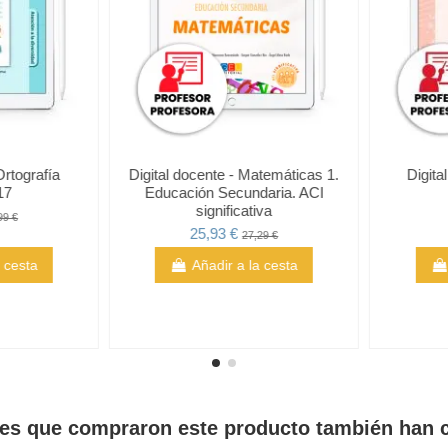
s problemas
Digital alumno - Ortografía
Digital do
3
divertida 17
Educaci
14,24 €
€
14,99 €
2
cesta
Añadir a la cesta
tes que compraron este producto también han