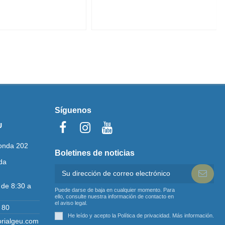
Síguenos
U
onda 202
Boletines de noticias
da
 de 8:30 a
Puede darse de baja en cualquier momento. Para
ello, consulte nuestra información de contacto en
el aviso legal.
 80
He leído y acepto la Política de privacidad.
Más información
.
orialgeu.com