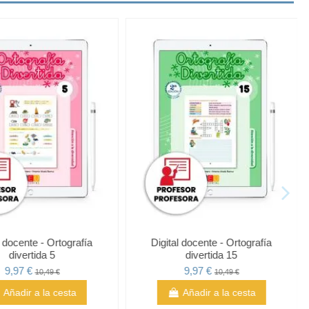
 docente - Lecturas
Digital docente - Ortografía
mprensivas 7
divertida 5
9,97 €
9,97 €
10,49 €
10,49 €
Añadir a la cesta
Añadir a la cesta