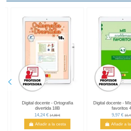
Digital alumno - Ortografía
Digital docente - O
divertida 13
divertida 18
9,97 €
14,24 €
10,49 €
14,99
Añadir a la cesta
Añadir a la 