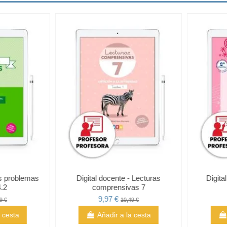
rtografía
Digital docente - Mis problemas
Digital
B
favoritos 4.2
co
9,97 €
 €
10,49 €
cesta
Añadir a la cesta