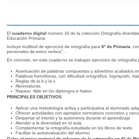
El
cuaderno digital
número 16 de la colección Ortografía divertida
Educación Primaria.
Incluye multitud de ejercicios de ortografía para
6º de Primaria
, co
personales de estos verbos"...
En concreto, en este cuaderno se trabajan ejercicios de ortografía 
Acentuación de palabras compuestas y adverbios acabados e
Palabras homófonas, con dificultad ortográfica:
hay/ay/ahí, hal
Reglas de la
b
y la
v.
Abreviaturas.
Repaso: tilde en los diptongos e hiatos.
PRINCIPALES OBJETIVOS
Aplicar una metodología activa y participativa al alumnado ada
Ofrecer actividades con ejemplos normativos concretos y cerca
Despertar el interés y la autonomía durante el aprendizaje.
Atender a la diversidad en el aula.
Complementar la ortografía estudiada en los libros de texto.
Facilitar la autoevaluación del alumno.
Dales el mejor material de refuerzo de la ortografía en 6º de P