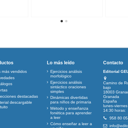
ductos
Lo más leído
Contacto
s más vendidos
Ejercicios análisis
Editorial GE
morfológico
vedades
Ejercicios análisis
Camino de R
tálogos
sintáctico oraciones
bajo
rtas
simples
18003 Grana
lecciones destacadas
Granada
Dinámicas divertidas
España
para niños de primaria
erial descargable
lunes-viernes
tuito
Método y enseñanza
14:30 horas:
fonética para aprender
a leer
958 80 05
Cómo enseñar a leer a
info@edit