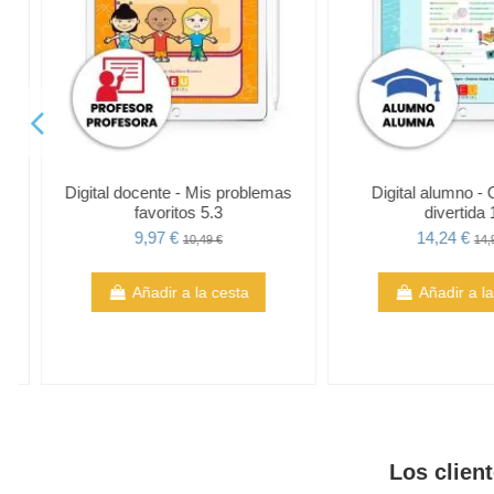
Digital alumno - 100 ejercicios para
Digital docente - Mi
mejorar tu comprensión lectora
favoritos 5.
16,14 €
9,97 €
16,99 €
10,49 
Vista
Añadir a la 
Los clien