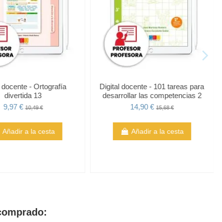
cente - Matemáticas 1.
Digital docente - Ortografía
ón Secundaria. ACI
divertida 13
significativa
9,97 €
10,49 €
5,93 €
27,29 €
Añadir a la cesta
Añadir a la cesta
 comprado: