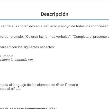
Descripción
 centra sus contenidos en el refuerzo y apoyo de todos los conocimien
mo por ejemplo: "Colorea las formas verbales", "Completa el presente d
para 6º con los siguientes aspectos:
n
–mente.
a/ala/a la, haber/a ver.
ptada al lenguaje de los alumnos de 6º de Primaria.
nos al niño/a.
rimaria con este complemento ideal.