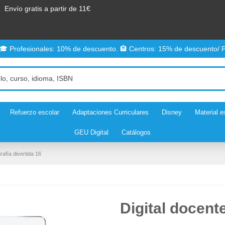
Envío gratis a partir de 11€
 🎓 Profesionales: 10% de descuento. 🏨 Centros: 15% de descuento/ P
Refuerzo escolar
Adaptaciones Curriculares
Disney
Material e
GEU Digital
Catálogos
rafía divertida 16
Digital docente