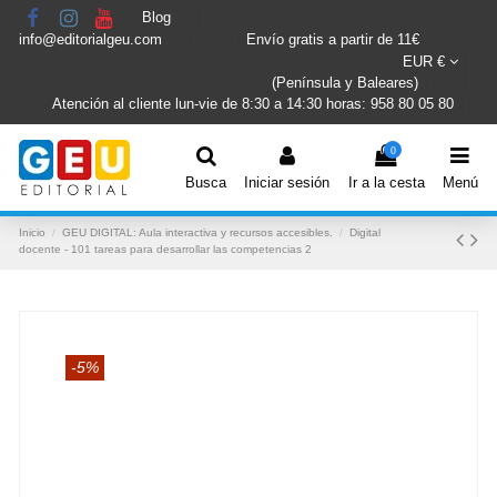
Blog
info@editorialgeu.com
Envío gratis a partir de 11€
EUR €
(Península y Baleares)
Atención al cliente lun-vie de 8:30 a 14:30 horas: 958 80 05 80
0
Busca
Iniciar sesión
Ir a la cesta
Menú
Inicio
GEU DIGITAL: Aula interactiva y recursos accesibles.
Digital
docente - 101 tareas para desarrollar las competencias 2
-5%