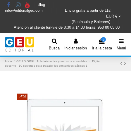
Blog
info@editorialgeu.com
Envío gratis a partir de 11€
EUR €
(Península y Baleares)
Atención al cliente lun-vie de 8:30 a 14:30 horas: 958 80 05 80
0
Busca
Iniciar sesión
Ir a la cesta
Menú
Inicio
GEU DIGITAL: Aula interactiva y recursos accesibles.
Digital
docente - 10 sesiones para trabajar los contenidos básicos 1
-5%