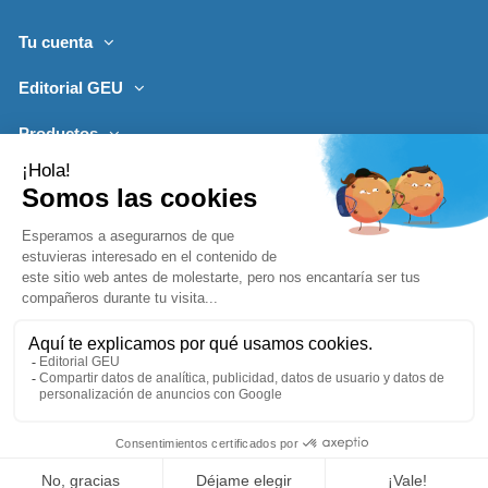
Tu cuenta
Editorial GEU
Productos
Lo más leído
Contacto
Síguenos
Boletines de noticias
Añadir a la cesta
1996-2026, desarrollado por
Editorialgeu.com©
impreso por
Comprar ya
Lozano Impresores
-
Política de Privacidad
Aviso Legal