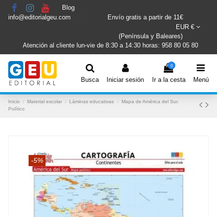
Blog
info@editorialgeu.com
Envío gratis a partir de 11€
EUR €
(Península y Baleares)
Atención al cliente lun-vie de 8:30 a 14:30 horas: 958 80 05 80
0
Busca
Iniciar sesión
Ir a la cesta
Menú
Inicio
Material escolar
Láminas educativas
Mapa de América del Sur.
Político
-5%