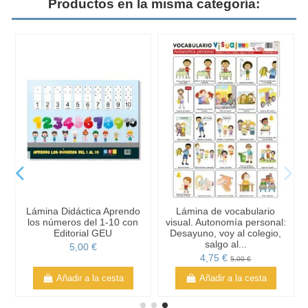
Productos en la misma categoría:
Lámina Didáctica Aprendo
Lámina de vocabulario
:
los números del 1-10 con
visual. Autonomía personal:
Editorial GEU
Desayuno, voy al colegio,
salgo al...
5,00 €
4,75 €
5,00 €
Añadir a la cesta
Añadir a la cesta