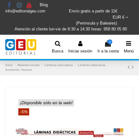
Blog
info@editorialgeu.com
Envío gratis a partir de 11€
EUR €
(Península y Baleares)
Atención al cliente lun-vie de 8:30 a 14:30 horas: 958 80 05 80
0
Busca
Iniciar sesión
Ir a la cesta
Menú
Inicio
Material escolar
Láminas educativas
Láminas didácticas.
Anatomía: Huesos
¡Disponible sólo en la web!
-5%